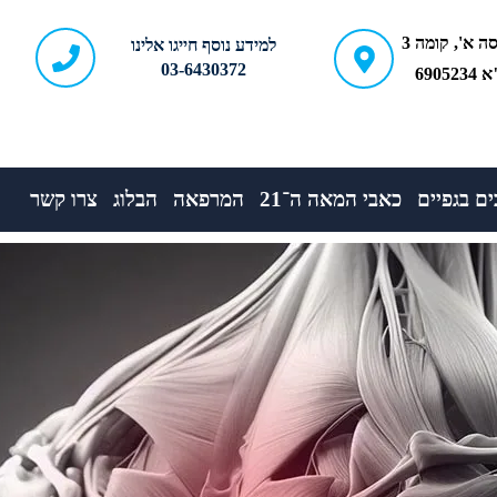
ברודצקי 43, כניסה א', קומה 3
למידע נוסף חייגו אלינו
03-6430372
690
ם בגפיים
כאבי המאה ה־21
המרפאה
הבלוג
צרו קשר