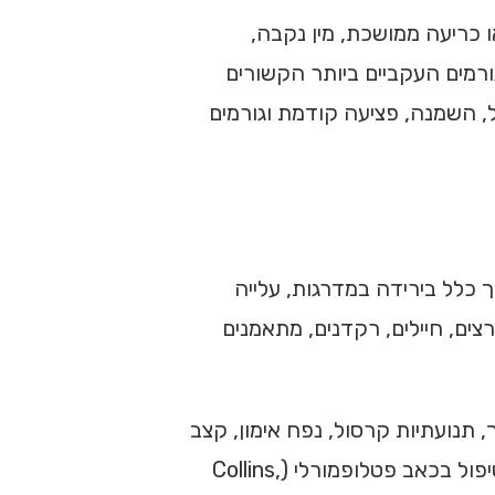
ו כריעה ממושכת, מין נקבה,
רמים העקביים ביותר הקשורים
הקשר בין עודף משקל, השמנה, פציעה קודמת וגורמים
כלל בירידה במדרגות, עלייה
צים, חיילים, רקדנים, מתאמנים
 תנועתיות קרסול, נפח אימון, קצב
חזרה לפעילות ורגישות מקומית של המפרק. קונצנזוס קליני מדגיש כי תרגול משולב לירך ולברך הוא בסיס חשוב בטיפול בכאב פטלופמורלי (Collins,