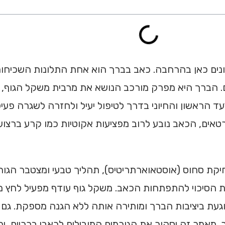
דונים כאן בהרחבה. כאב בברך הוא אחת התלונות השכיחו
אים. הברך היא מפרק מורכב הנושא את מרבית משקל הגוף, 
הראשון והחיוני בדרך לטיפול יעיל ולחזרה לשגרה פעילה
טאים, הכאב נובע לרוב מפציעות אקוטיות כמו קרע ברצועו
קת סחוס (אוסטאוארתריטיס), תהליך טבעי ומצטבר הגורם
ם את הסיכוי להתפתחות הכאב. משקל גוף עודף מפעיל לחץ 
עת ביציבות הברך ומותירה אותה ללא הגנה מספקת. גם מב
אמר זה יסקור את הגורמים המובילים לכאבי ברכיים, ימפה