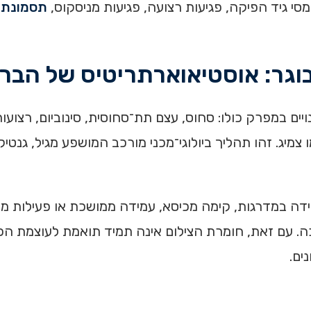
תסמונת ה
וגר: אוסטיאוארתריטיס של הבר
ם במפרק כולו: סחוס, עצם תת־סחוסית, סינוביום, רצועות
יג. זהו תהליך ביולוגי־מכני מורכב המושפע מגיל, גנטי
ידה במדרגות, קימה מכיסא, עמידה ממושכת או פעילות ממ
כה. עם זאת, חומרת הצילום אינה תמיד תואמת לעוצמת הכא
ים.