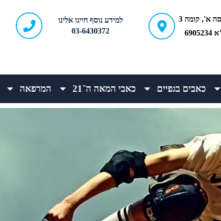
ברודצקי 43, כניסה א', קומה 3
למידע נוסף חייגו אלינו
03-6430372
690
כאבים בגפיים
כאבי המאה ה־21
המרפאה