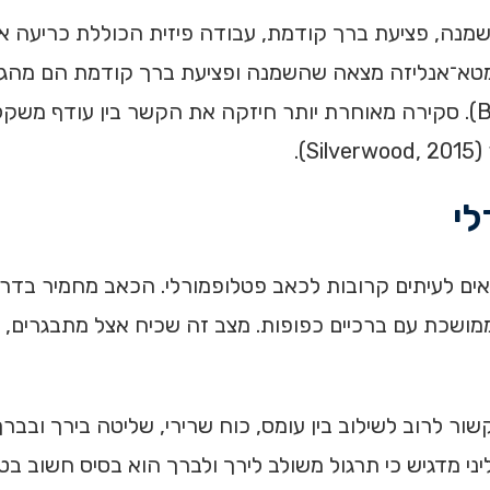
והשמנה, פציעת ברך קודמת, עבודה פיזית הכוללת כריעה א
 מטא־אנליזה מצאה שהשמנה ופציעת ברך קודמת הם מהגו
להופעת אוסטיאוארתריטיס של הברך (Blagojevic, 2010). סקירה מאוחרת יותר חיזקה את 
).
לי
ם לעיתים קרובות לכאב פטלופמורלי. הכאב מחמיר בדרך 
ממושכת עם ברכיים כפופות. מצב זה שכיח אצל מתבגרים, ר
ר לרוב לשילוב בין עומס, כוח שרירי, שליטה בירך ובברך,