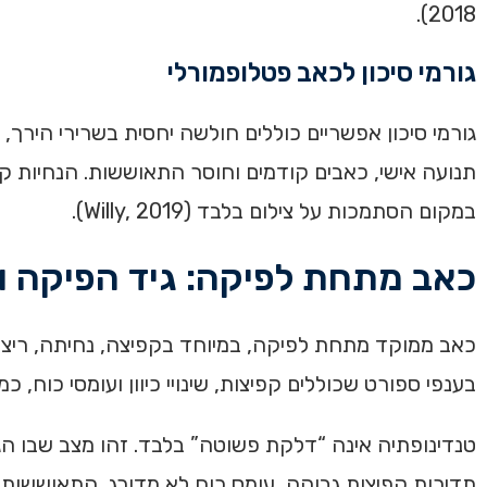
2018).
גורמי סיכון לכאב פטלופמורלי
גורמי סיכון אפשריים כוללים חולשה יחסית בשרירי הירך,
תנועה אישי, כאבים קודמים וחוסר התאוששות. הנחיות ק
במקום הסתמכות על צילום בלבד (Willy, 2019).
כאב מתחת לפיקה: גיד הפיקה ו
כאב ממוקד מתחת לפיקה, במיוחד בקפיצה, נחיתה, ריצה, 
בענפי ספורט שכוללים קפיצות, שינויי כיוון ועומסי כוח, 
טנדינופתיה אינה “דלקת פשוטה” בלבד. זהו מצב שבו הגי
תדירות קפיצות גבוהה, עומס כוח לא מדורג, התאוששות לא