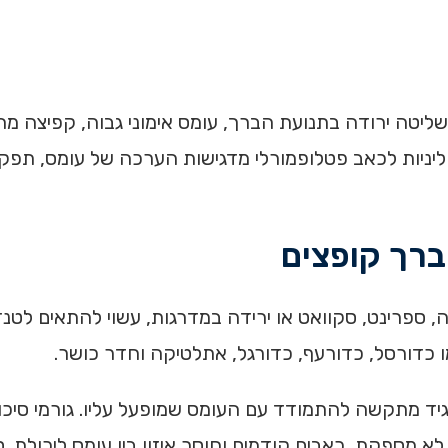
 שליטה ירודה בתנועת הברך, עומס אימוני גבוה, קפיצה מה
ליניות לכאב פטלופמורלי מדגישות הערכה של עומס, תפקו
ברך קופצים
ספרינט, סקוואט או ירידה במדרגות, עשוי להתאים לטנדי
כמו כדורסל, כדורעף, כדורגל, אתלטיקה וחדר כושר.
ד מתקשה להתמודד עם העומס שמופעל עליו. גורמי סיכון כ
 מספקת, כאבים קודמים וחוסר איזון בין עומס ליכולת. ס