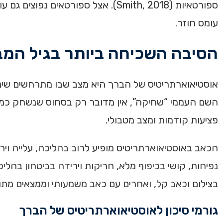
ספורטאיות (Smith, 2018). אצל ספורטאים נפוצים גם עומסי גיד הפיקה, פגיעות רצועה, פגיעות מניסקוס,
עומס חוזר.
הסיבה השכיחה ביותר בגיל המב
אוסטיאוארתריטיס של הברך היא מצב שבו מתרחשים שינויי
השם העממי “שחיקה”, אין מדובר רק בסחוס שנשחק כמו צמ
פציעות קודמות ומצב מטבולי.
הכאב באוסטיאוארתריטיס מופיע לרוב בהליכה, עלייה ויר
נפיחות, קושי בכיפוף מלא, חריקות וירידה בביטחון בהלי
בצילום וכאב קל, ואחרים עם כאב משמעותי וממצאים מתונ
גורמי סיכון לאוסטיאוארתריטיס של הברך