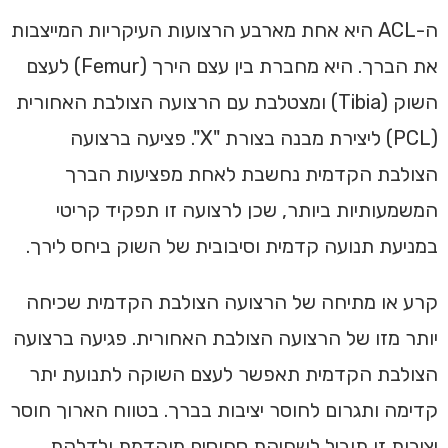
ה-ACL היא אחת מארבע הרצועות העיקריות המייצבות
את הברך. היא מחברת בין עצם הירך (Femur) לעצם
השוק (Tibia) ומצטלבת עם הרצועה הצולבת האחורית
(PCL) ליצירת מבנה בצורת "X". פציעה ברצועה
הצולבת הקדמית נחשבת לאחת מפציעות הברך
המשמעותיות ביותר, שכן לרצועה זו תפקיד קריטי
במניעת תנועה קדמית וסיבובית של השוק ביחס לירך.
קרע או מתיחה של הרצועה הצולבת הקדמית שכיחה
יותר מזו של הרצועה הצולבת האחורית. פגיעה ברצועה
הצולבת הקדמית תאפשר לעצם השוקה לתנועת יתר
קדימה ותגרום לחוסר יציבות בברך. בטווח הארוך חוסר
יציבות זו תוביל לשחיקת סחוסים מוקדמת ולדלקת