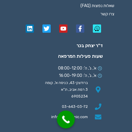
שאלות נפוצות (FAQ)
צרו קשר
ד"ר יצחק בכר
שעות פעילות המרפאה
א', ג', ה': 08:00-12:00
א', ג', ה': 16:00-19:00
ברודצקי 43, כניסה א', קומה
3 רמת אביב, ת"א
6905234
03-643-03-72
info@gav-clinic.com