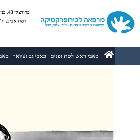
רמת אביב, ת"א 5234
כאבי ראש לסת ופנים
כאבי גב וצוואר
כאבי