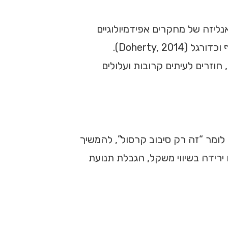
ליזה של מחקרים אפידמיולוגיים
מצאה שנקע בקרסול נפוץ במיוחד בקרב ילדים, בני נוער, נשים וענפי ספורט באולם או במגרש כמו כדורסל, כדורעף וכדורגל (Doherty, 2014).
חוזרים לעיתים קרובות ועלולים
ומר “זה רק סיבוב קרסול”, להמשיך
רידה בשיווי משקל, הגבלת תנועת