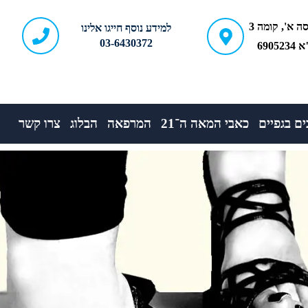
ברודצקי 43, כניסה א', קומה 3
למידע נוסף חייגו אלינו
03-6430372
690
ם בגפיים
כאבי המאה ה־21
המרפאה
הבלוג
צרו קשר