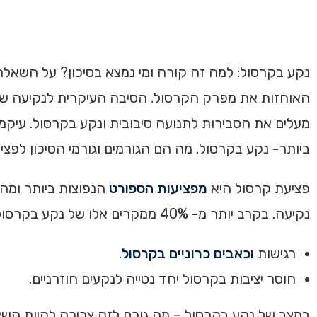
נקע בקרסול: למה זה קורה ומי נמצא בסיכון? על השאל
האוחזות את מפרק הקרסול. הסיבה העיקרית לנקיעה של מ
מעלים את הסבירות לתנועה סיבובית ונקע בקרסול. עיק
ביותר- נקע בקרסול. מה הם הגורמים וגורמי הסיכון לפצ
פציעת קרסול היא
מפציעות הספורט
הנפוצות ביותר ומ
נקיעה. בקרב יותר מ- 40% ממקרים אלו של נקע בקרסול יש את הפוטנציאל להתפתחות בעיות כרוניות בקרסול ובכלל זה:
רגישות
וכאבים כרוניים בקרסול
.
חוסר יציבות בקרסול יחד נטייה לנקעים חוזרניים.
במצב של נקע בקרסול – מה גורם לזה צריכה להיות הש