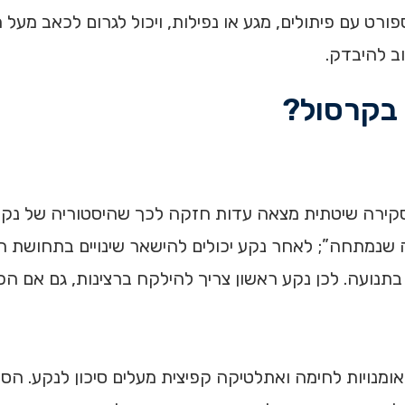
רט עם פיתולים, מגע או נפילות, ויכול לגרום לכאב מעל 
ב להיבדק.
 בקרסול?
סקירה שיטתית מצאה עדות חזקה לכך שהיסטוריה של נקע
 הסיבה אינה רק “רצועה שנמתחה”; לאחר נקע יכולים להישאר שינויים 
ן בתנועה. לכן נקע ראשון צריך להילקח ברצינות, גם אם ה
ומנויות לחימה ואתלטיקה קפיצית מעלים סיכון לנקע. הסיבה 