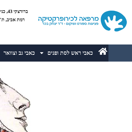
רמת אביב, ת"א 5234
כאבי ראש לסת ופנים
כאבי גב וצוואר