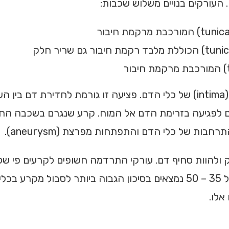
 העורקים בנויים משלוש שכבות:
הקרע הראשוני בכלי הדם מתרחש לרוב בדופן הפנימית (intima) של כלי הדם. פציעה זו 
 בעורק הצוואר תגרום לפגיעה בזרימת הדם אל המוח. קרע שנגרם בש
ות של כלי הדם והתפתחות מפרצת (aneurysm).
 ולהוות סחיף דם. עורקי התרדמה חשופים לקרעים פי שלוש
נשים מגברים סובלים מהתופעה ביחס של 1:3. קבוצת הגיל 35 – 50 נמצאים בסיכון ה
אלו.