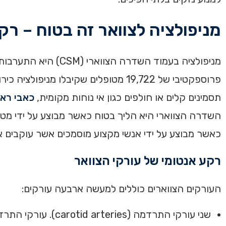
מניפולציה לצוואר זה בטוח – רק
מניפולציה בעמוד השד
פרוספקטיבי של 19,722 מטופלים שקיבלו
תסמינים קלים או חולפים כגון אי נוחות מקומית,
כאבי ראש
כאשר מבוצע על ידי אנשי מקצוע מוסמכים אשר עוקבים א
רקע אנטומי של עורקי הצוואר
העורקים הצווארים כוללים למעשה ארבעה עורקים:
שני עורקי התרדמה (carotid arteries). עורקי התרדמה מטפסים משני צדי עמוד השדרה הצווארי ונושאים דם מהלב אל המוח.