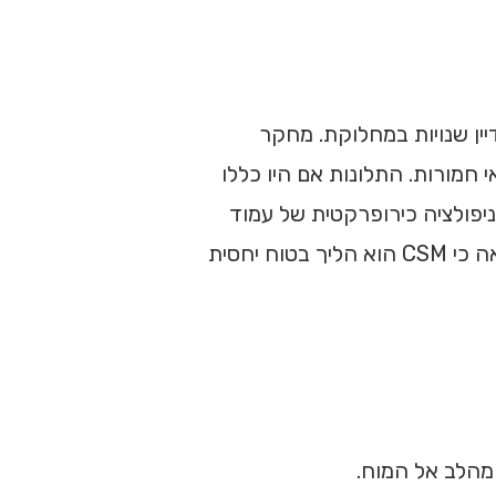
עילותה עדיין שנויות במחלוקת. מחקר
לוואי חמורות. התלונות אם היו כללו
מניפולציה כירופרקטית של עמוד
השדרה הצווארי היא הליך בטוח כאשר מבוצע על ידי מטפל מיומן ומורשה. לכן, בהתבסס על הראיות הנוכחיות, נראה כי CSM הוא הליך בטוח יחסית