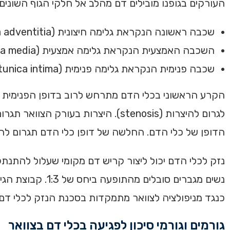
העורקים בגופנו מובילים דם מהלב אל חלקי הגוף השונים.
שכבה ראשונה הנקראת גלימה חיצונית (tunica adventitia) המורכבת מרקמת חיבור
השכבה האמצעית הנקראת גלימה אמצעית (tunica media) הכוללת מלבד רקמת חיבור גם שריר חלק
שכבה פנימית הנקראת גלימה פנימית (tunica intima) המורכבת מרקמת חיבור
לגרום להיצרות (stenosis). היצרות
הדופן של כלי הדם. החלשה של דופן כלי הדם תגרום להתרחב
נזק לכלי הדם יכול ליצור קריש דם מקומי שעלול להתנתק
כנגד מניפולציה לצוואר מתמקדות בסכנת הנזק לכלי דם 
גורמים וגורמי סיכון לפגיעה בכלי דם בצוואר