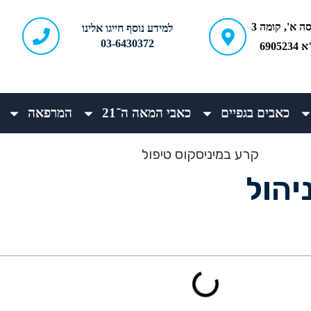
ברודצקי 43, כניסה א', קומה 3
למידע נוסף חייגו אלינו
03-6430372
690
כאבים בגפיים
כאבי המאה ה־21
המרפאה
יהול