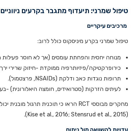
טיפול שמרני: תיעדוף מתגבר בקרעים ניווניים
מרכיבים עיקריים
טיפול שמרני בקרע מיניסקוס כולל לרוב:
מנוחה יחסית והפחתת עומסים (אך לא חוסר פעילות מ
כירופרקטיקה/פיזיותרפיה ממוקדת -חיזוק שרירי ירך וי
תרופות נוגדות כאב ודלקת (NSAIDs, פרצטמול).
לעיתים הזרקות (סטרואידים, חומצה היאלורונית) -בעיקר במט
מחקרים מבוססי RCT הראו כי תוכנית תר
(Kise et al., 2016; Stensrud et al., 2015).
עדויות להשוואה מול ניתוח