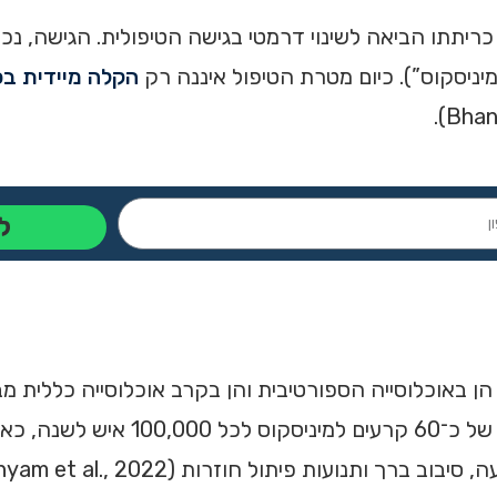
תתו הביאה לשינוי דרמטי בגישה הטיפולית. הגישה, נכון
יניסקוס”). כיום מטרת הטיפול איננה רק
הקלה מיידית ב
ל
באוכלוסייה הספורטיבית והן בקרב אוכלוסייה כללית מב
ניווני ולא טראומטי. סקירות עדכניות מצביעו
ועות פיתול חוזרות (Luvsannyam et al., 2022).