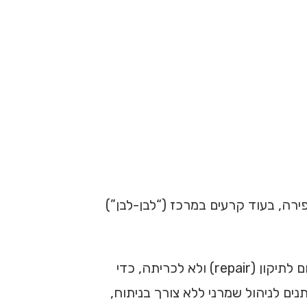
פירה, בעוד קרעים במרכז (“לבן-לבן”)
או ספורטיבי, קיימת העדפה ברורה היום לתיקון (repair) ולא לכריתה, כדי
יחסית, רבים מהם ניתנים לניהול שמרני ללא צורך בניתוח,