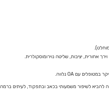
וחלט).
רך אחורית, יציבות, שליטה נוירומוסקולרית.
ופלים עם OA נלווה.
גול מובנית יכולה להביא לשיפור משמעותי בכאב ובתפקוד, לעיתים