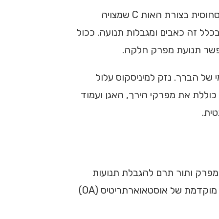
קרע במיניסקוס טיפול וניהול מהירים עשויים למנוע צורך בניתוח ולהסיר את הסיכון הכרוך בו. המיניסקוס היא כרית סחוסית בצורת האות C שמצויה
לל זה כאבים ומגבלות תנועה. ככול
אפשר תנועת מפרק חלקה.
 של הברך. נזק למיניסקוס עלול
וללת את מפרקי הירך, האגן ועמוד
ית.
המפרק ותור תרם להגבלת תנועות
קיצוניות של הפלקסיה והאקסטנציה. פגיעתם קשורה באופן ישיר לעלייה בעומסים על הסחוס המפרקי ולהתפתחות מוקדמת של אוסטאוארתריטיס (OA)