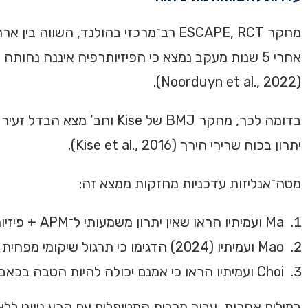
אחרי 5 שנות מעקב נמצא כי הפיזיותרפיה איננה נח
(Noorduyn et al., 2022).
בדומה לכך, מחקר BMJ של se
יתרון בכוח שרירי הירך (Kise et al., 2016).
מטה־אנליזות עדכניות מחזקות ממצא זה:
Ma ועמיתיו הראו שאין יתרון משמעותי ל־APM + פיזיותרפיה לעומת פיזיותרפיה בלבד לטווח הארוך (Ma et al., 2020).
Mao ועמיתיו (2024) הדגימו כי תרגול שיקומי מפחית כאב ומשפר תפקוד בקרעים ניווניים, עם איכות ראיות בינונית (Mao et al., 2024).
Choi ועמיתיו הראו כי אמנם יכולה להיות הטבה בכאב בטווח של 6 חודשים לאחר ניתוח, אך יתרון זה נעלם לאחר שנה ויותר (Choi et al., 2021).
במילים אחרות, עבור מרבית המטופלים עם קרע ניווני לל