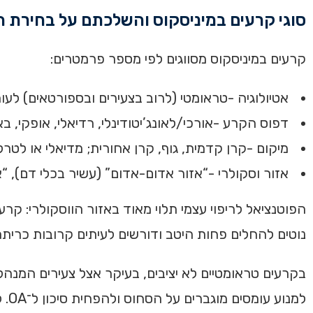
סוגי קרעים במיניסקוס והשלכתם על בחירת ה
קרעים במיניסקוס מסווגים לפי מספר פרמטרים:
אטיולוגיה -טראומטי (לרוב בצעירים ובספורטאים) לעומת 
דפוס הקרע -אורכי/לאונג’יטודינלי, רדיאלי, אופקי, באקט־הנדל, שורש
מיקום -קרן קדמית, גוף, קרן אחורית; מדיאלי או לטרלי
אזור וסקולרי -“אזור אדום-אדום” (עשיר בכלי דם), “א
הפוטנציאל לריפוי עצמי תלוי מאוד באזור הווסקולרי: קר
נוטים להחלים פחות היטב ודורשים לעיתים קרובות כריתה חלקית ( 2012; Bhan, 2020
בקרעים טראומטיים לא יציבים, בעיקר אצל צעירים המנהל
למנ