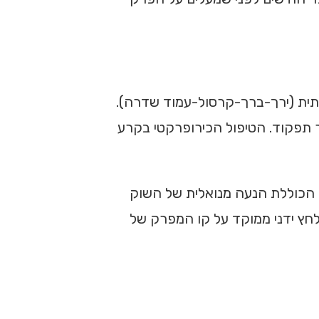
תית (ירך-ברך-קרסול-עמוד שדרה).
 תפקוד. הטיפול הכירופרקטי בקרע
יקות ניוד של הברך – כגון טכניקות ניוד עם תנועה בשיטת מוליגן (Mobilization with Movement – MWM) הכוללת הנעה מנואלית של השוק
גון סקוואט קל או עלייה במדרגה). טכניקת ה-"MC Squeeze" המשלבת לחץ ידני ממוקד על קו המפרק של