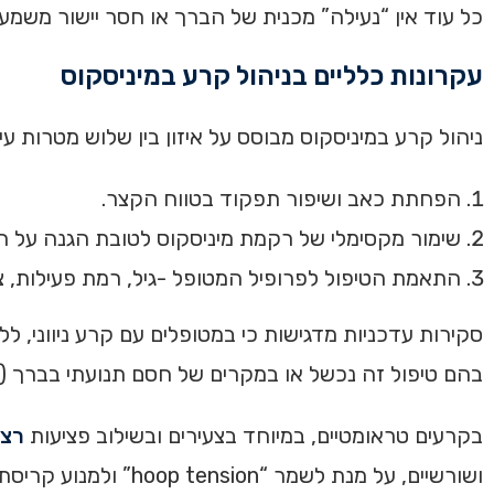
כל עוד אין “נעילה” מכנית של הברך או חסר יישור משמעותי (nnyam et al., 2022; Azam & Shenoy, 2016
עקרונות כלליים בניהול קרע במיניסקוס
ניהול קרע במיניסקוס מבוסס על איזון בין שלוש מטרות עי
הפחתת כאב ושיפור תפקוד בטווח הקצר.
שימור מקסימלי של רקמת מיניסקוס לטובת הגנה על ה
התאמת הטיפול לפרופיל המטופל -גיל, רמת פעילות, צ
סקירות עדכניות מדגישות כי במטופלים עם קרע ניווני, ל
בהם טיפול זה נכשל או במקרים של חסם תנועתי בברך (Siemieniuk et al., 2017; Rotini et al., 2023).
בקרעים טראומטיים, במיוחד בצעירים ובשילוב פציעות
רצו
ושורשיים, על מנת לשמר “hoop tension” ולמנוע קריסת הסחוס (Kim, 2025; Elnewishy et al., 2024).