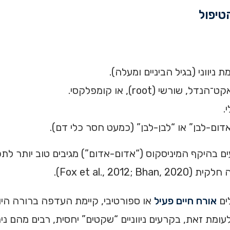
טיפול
ניווני (בגיל הביניים ומעלה).
י (root), או קומפלקסי.
.
דום-לבן” או “לבן-לבן” (כמעט חסר כלי דם).
עים בהיקף המיניסקוס (“אדום-אדום”) מגיבים טוב יותר לת
Fox et al.,).
ים
אורח חיים פעיל
וע עומסים מוגברים על הסחוס ולהפחית סיכון ל־OA. לעומת זאת, בקרעים ניווניים “שקטים” 