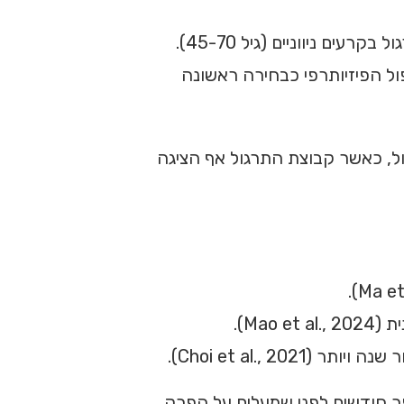
מחקר ESCAPE, RCT רב־מרכזי בהולנד, השווה בין ארתרוסקופיה עם כריתה חלקית לבין פיזיותרפיה מבוססת תרגול בקרעים ניווניים (גיל 45-70).
פול הפיזיותרפי כבחירה ראשונה
 לבין תרגול, כאשר קבוצת התרגול אף הציגה
ספר חודשים לפני שמעלים על הפרק