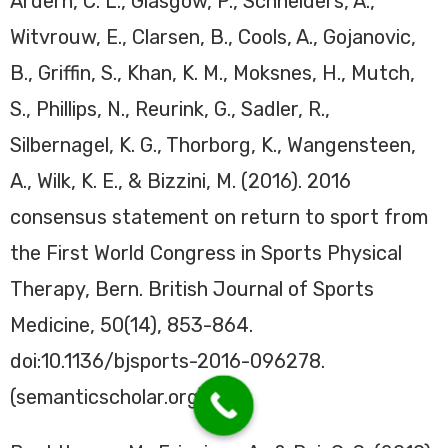
Ardern, C. L., Glasgow, P., Schneiders, A.,
Witvrouw, E., Clarsen, B., Cools, A., Gojanovic,
B., Griffin, S., Khan, K. M., Moksnes, H., Mutch,
S., Phillips, N., Reurink, G., Sadler, R.,
Silbernagel, K. G., Thorborg, K., Wangensteen,
A., Wilk, K. E., & Bizzini, M. (2016). 2016
consensus statement on return to sport from
the First World Congress in Sports Physical
Therapy, Bern. British Journal of Sports
Medicine, 50(14), 853-864.
doi:10.1136/bjsports-2016-096278.
(semanticscholar.org)