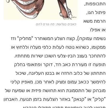
התכופפות,
פיתול הגו,
הרמת משא
כאבים בצלעות: מה גורם להם
או אפילו
נשימה עמוקה), קצה הצלע המשוחרר "מחליק" וזז
ממקומו, כשהוא נוטה לעלות כלפי מעלה וללחוץ או
להתחכך בעצב הבין-צלעי השוכן ישירות מתחתיו.
תופעה זו מעוררת כאב חד, דוקר ופתאומי בחלק
התחתון של כלוב החזה או בבטן העליונה, שיכול
להימשך ככאב עמום ומציק לאחר מכן. מאפיין קליני
מובהק של התסמונת הוא תחושה פיזית או שמיעה של
"קליק" או "קנאק" באזור הצלעות בזמן תנועה. האבחון
מבוצע לרוב באמצעות תמרון פיזיקלי הנקרא