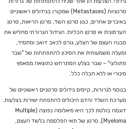
גידולי. הצלעות הן אתר שכיח להתפתחות של גרורות
סרטניות (Metastases) שמקורן בגידולים ראשוניים
באיברים אחרים, כגון סרטן השד, סרטן הריאות, סרטן
הערמונית או סרטן הכליות. הגידול הגרורתי מחליש את
מבנה העצם של הצלע, גורם לכאב דואב ומתמיד,
ומעלה משמעותית את הסיכון להתפתחות של "שבר
פתולוגי" – שבר בצלע המתרחש כתוצאה ממאמץ
מינורי או ללא חבלה כלל.
בנוסף לגרורות, קיימים גידולים סרטניים ראשוניים של
מערכת השלד והדם היכולים להתפתח ישירות בצלעות.
דוגמה בולטת לכך היא מיאלומה נפוצה (Multiple
Myeloma), סרטן של תאי הפלסמה בלשד העצם,