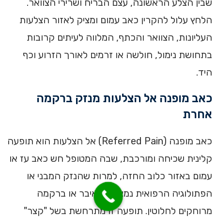
שבין הצלע הראשונה, עצם הבריח ושרירי הצוואר.
הלחץ עלול להקרין כאב עמום ומציק לאזור הצלעות
העליונות, הצוואר והכתף, המלווה לעיתים קרובות
בתחושת נימול, חולשה או זרמים לאורך הזרוע וכף
היד.
כאב מופנה אל הצלעות מנזק ברקמה
אחרת
כאב מופנה (Referred Pain) אל הצלעות הוא תופעה
קלינית שכיחה ומורכבת, שבה המטופל חש כאב עז או
עמום באזור כלוב החזה, למרות שהנזק המבני או
הפתולוגיה הרפואית נמצאים באיבר או ברקמה
מרוחקים לחלוטין. תופעה זו מתרחשת בשל "קצר"