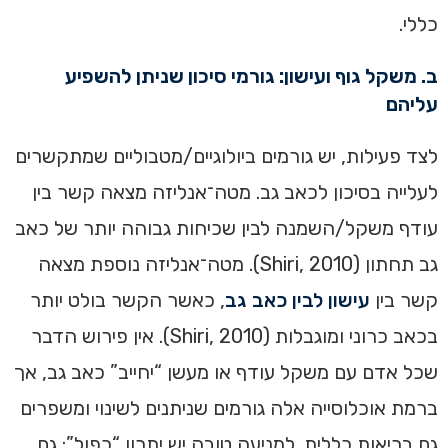
כללי.
ב. משקל גוף ועישון: גורמי סיכון שניתן להשפיע
עליהם
לצד פעילות, יש גורמים ביולוגיים/מטבוליים שמתקשרים
לעלייה בסיכון לכאב גב. מטה־אנליזה מצאה קשר בין
עודף משקל/השמנה לבין שכיחות גבוהה יותר של כאב
גב תחתון (Shiri, 2010). מטה־אנליזה נוספת מצאה
קשר בין
עישון לבין כאב גב
, כאשר הקשר בולט יותר
בכאב כרוני ומוגבלות (Shiri, 2010). אין פירוש הדבר
שכל אדם עם משקל עודף או מעשן “יחייב” כאב גב, אך
ברמת אוכלוסייה אלה גורמים שניתנים לשינוי ומשפרים
גם בריאות כללית. למניעה טובה יש יתרון “כפול”: גם