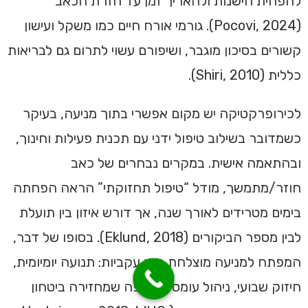
להפחית הישנות ולהאריך זמן עד חזרת הכאב
(Pocovi, 2024). גורמי אורח חיים כמו משקל ועישון
קשורים בסיכון מוגבר, ושיפורם עשוי לתרום גם לבריאות
כללית (Shiri, 2010).
לכירופרקטיקה יש מקום אפשרי בתוך מניעה, בעיקר
כשמדובר בשילוב טיפול ידני עם תכנית פעילות וחינוך,
ובהתאמה אישית. במקרים נבחרים של כאב
חוזר/מתמשך, מודל “טיפול תחזוקתי” הראה הפחתה
בימים מטרידים לאורך שנה, אך דורש איזון בין תועלת
לבין מספר הביקורים (Eklund, 2018). בסופו של דבר,
המפתח למניעה מוצלחת הוא עקביות: תנועה יומיומית,
חיזוק שבועי, ניהול עומסים, ושפה שמחזירה ביטחון