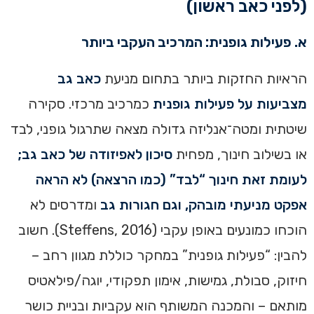
(לפני כאב ראשון)
א. פעילות גופנית: המרכיב העקבי ביותר
הראיות החזקות ביותר בתחום מניעת
כאב גב
מצביעות על פעילות גופנית
כמרכיב מרכזי. סקירה
שיטתית ומטה־אנליזה גדולה מצאה שתרגול גופני, לבד
או בשילוב חינוך, מפחית
סיכון לאפיזודה של כאב גב;
לעומת זאת חינוך “לבד” (כמו הרצאה) לא הראה
אפקט מניעתי מובהק, וגם חגורות גב
ומדרסים לא
הוכחו כמונעים באופן עקבי (Steffens, 2016). חשוב
להבין: “פעילות גופנית” במחקר כוללת מגוון רחב –
חיזוק, סבולת, גמישות, אימון תפקודי, יוגה/פילאטיס
מותאם – והמכנה המשותף הוא עקביות ובניית כושר