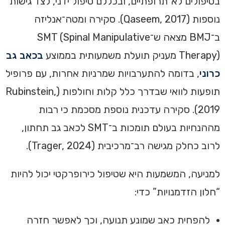
בטיפולים לא־תרופתיים, ובכללם טיפול ידני, לצד גישות
נוספות (Qaseem, 2017). סקירה ומטה־אנליזה
ב־BMJ מצאה ש־SMT (Spinal Manipulative
Therapy) מעניק תועלת משמעותית בממוצע
בכאב גב
כרוני
, בדומה להתערבויות שמרניות אחרות, עם פרופיל
תופעות לוואי שבדרך כלל קלות וחולפות (Rubinstein,
2019). סקירה עדכנית נוספת מסכמת כי רבות
מההנחיות בעולם תומכות ב־SMT לכאב גב תחתון,
לרוב כחלק מגישה רב־מרכיבית (Trager, 2024).
למניעה, המשמעות היא שטיפול כירופרקטי יכול להיות
“חלון הזדמנויות” כדי:
להפחית כאב שמונע תנועה, וכך לאפשר חזרה