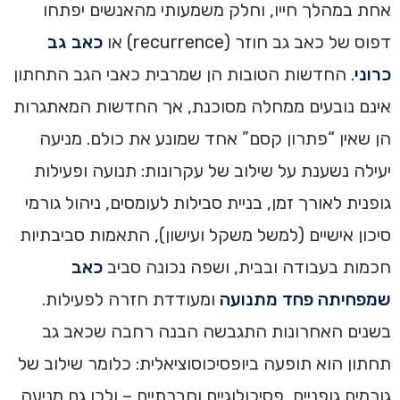
אחת במהלך חייו, וחלק משמעותי מהאנשים יפתחו
דפוס של כאב גב חוזר (recurrence) או
כאב גב
כרוני
. החדשות הטובות הן שמרבית כאבי הגב התחתון
אינם נובעים ממחלה מסוכנת, אך החדשות המאתגרות
הן שאין “פתרון קסם” אחד שמונע את כולם. מניעה
יעילה נשענת על שילוב של עקרונות: תנועה ופעילות
גופנית לאורך זמן, בניית סבילות לעומסים, ניהול גורמי
סיכון אישיים (למשל משקל ועישון), התאמות סביבתיות
חכמות בעבודה ובבית, ושפה נכונה סביב
כאב
שמפחיתה פחד מתנועה
ומעודדת חזרה לפעילות.
בשנים האחרונות התגבשה הבנה רחבה שכאב גב
תחתון הוא תופעה ביופסיכוסוציאלית: כלומר שילוב של
גורמים גופניים, פסיכולוגיים וחברתיים – ולכן גם מניעה