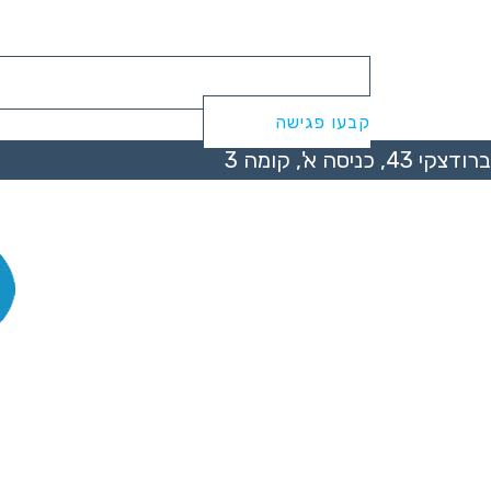
קבעו פגישה
ברודצקי 43, כניסה א', קומה 3