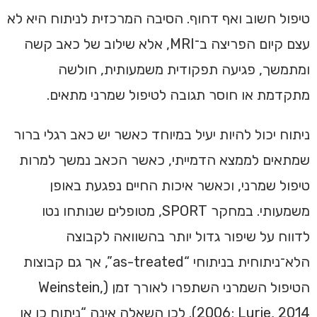
טיפול חשוב ואף דחוף. הסיבה המרכזית לניתוח היא לא
עצם קיום הפריצה ב־MRI, אלא שילוב של כאב קשה
ומתמשך, פגיעה תפקודית משמעותית, חולשה
מתקדמת או חוסר תגובה לטיפול שמרני מתאים.
ניתוח יכול להיות יעיל במיוחד כאשר יש כאב רגלי ברור
שמתאים לממצא הדמייתי, כאשר הכאב נמשך למרות
טיפול שמרני, וכאשר איכות החיים נפגעת באופן
משמעותי. במחקר SPORT, מטופלים שנותחו נטו
לדווח על שיפור גדול יותר בהשוואה לקבוצה
הלא־ניתוחית בניתוחי “as-treated”, אך גם קבוצות
הטיפול השמרני השתפרו לאורך זמן (Weinstein,
2006; Lurie, 2014). לכן השאלה אינה “ניתוח כן או