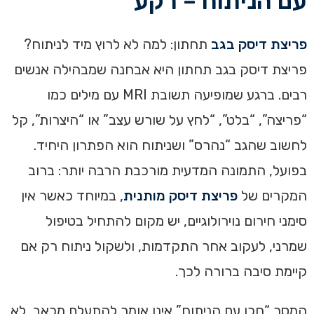
עם הניתוח – רקע
פריצת דיסק בגב
תחתון: למה לא לרוץ מיד לניתוח?
פריצת דיסק בגב תחתון היא אבחנה שמבהילה אנשים
רבים. ברגע שמופיעה תשובת MRI עם מילים כמו
“פריצה”, “בלט”, “לחץ על שורש עצב” או “היצרות”, קל
לחשוב שהגב “נהרס” ושניתוח הוא הפתרון היחיד.
בפועל, התמונה המדעית מורכבת הרבה יותר: ברוב
המקרים של
פריצת דיסק מותנית
, במיוחד כאשר אין
סימני חירום נוירולוגיים, יש מקום להתחיל בטיפול
שמרני, לעקוב אחר התקדמות, ולשקול ניתוח רק אם
קיימת סיבה ברורה לכך.
המסר “חכו עם הניתוח” אינו אומר להתעלם מכאב, לא