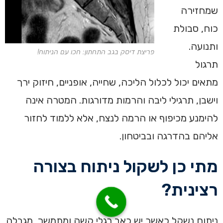
שמחזירה
כוח, סבולת
ותנועה.
פריצת דיסק בגב התחתון: חכו עם הניתוח!
תרגול
מתאים יכול לכלול הליכה, שחייה, אופניים, חיזוק ירך
וישבן, תרגילי ליבה והרמות מדורגות. המטרה אינה
להימנע מכיפוף או הרמה לנצח, אלא ללמוד לחזור
אליהם בהדרגה ובביטחון.
מתי כן לשקול ניתוח בצורה
רצינית?
ניתוח נשקל כאשר יש כאב רגלי קשה ומתמשך, מגבלה