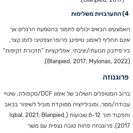
4) התערבויות משלימות
האמצעים הבאים יכולים לתמוך בהטמעת הרגלים אך
אינם תחליף לאימון: טייפינג פרופריוצפטיבי לזמן קצר,
ביו־פידבק תנועתי/יציבתי, אפליקציות “תזכורת זקיפות”
(Blanpied, 2017; Mylonas, 2022).
פרוגנוזה
ברוב המטופלים השילוב של אימון DCF/סקפולה, שינויי
עבודה/מסך, ומוביליזציה ממוקדת מוביל לשיפור בכאב
ותפקוד תוך 6-12 שבועות (Iqbal, 2021; Blanpied,
2017). פרוגנוזה פחות טובה נצפית עם משך