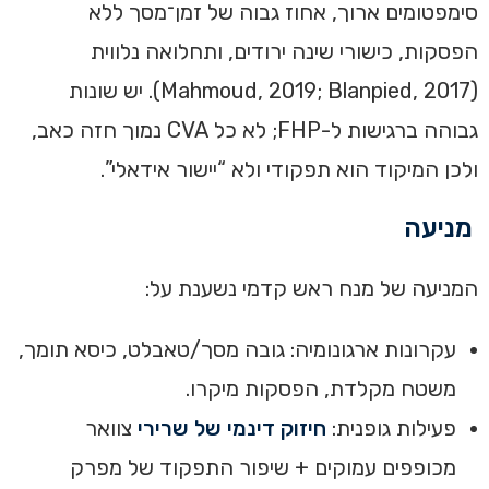
סימפטומים ארוך, אחוז גבוה של זמן־מסך ללא
הפסקות, כישורי שינה ירודים, ותחלואה נלווית
(Mahmoud, 2019; Blanpied, 2017). יש שונות
גבוהה ברגישות ל-FHP; לא כל CVA נמוך חזה כאב,
ולכן המיקוד הוא תפקודי ולא “יישור אידאלי”.
מניעה
המניעה של מנח ראש קדמי נשענת על:
עקרונות ארגונומיה: גובה מסך/טאבלט, כיסא תומך,
משטח מקלדת, הפסקות מיקרו.
פעילות גופנית:
חיזוק דינמי של שרירי
צוואר
מכופפים עמוקים + שיפור התפקוד של מפרק