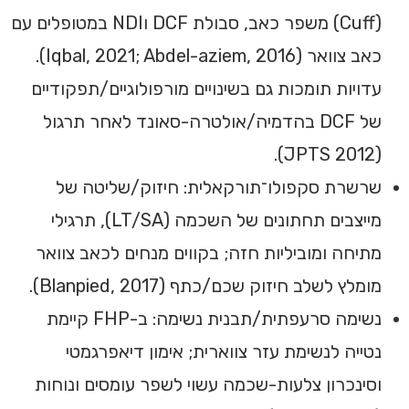
(Cuff) משפר כאב, סבולת DCF וNDI במטופלים עם
כאב צוואר (Iqbal, 2021; Abdel-aziem, 2016).
עדויות תומכות גם בשינויים מורפולוגיים/תפקודיים
של DCF בהדמיה/אולטרה-סאונד לאחר תרגול
(JPTS 2012).
שרשרת סקפולו־תורקאלית: חיזוק/שליטה של
מייצבים תחתונים של השכמה (LT/SA), תרגילי
מתיחה ומוביליות חזה; בקווים מנחים לכאב צוואר
מומלץ לשלב חיזוק שכם/כתף (Blanpied, 2017).
נשימה סרעפתית/תבנית נשימה: ב-FHP קיימת
נטייה לנשימת עזר צווארית; אימון דיאפרגמטי
וסינכרון צלעות-שכמה עשוי לשפר עומסים ונוחות