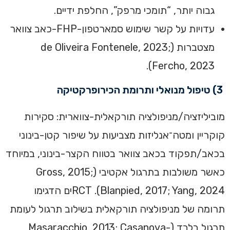
גבוה יותר, “תומכי מרפק”, החלפת ידיים.
עדויות על קשר שימוש סמארטפון-FHP-כאב צוואר
מצטברות (de Oliveira Fontenele, 2023;
Fercho, 2023).
3) טיפול מנואלי ותרומת הכירופרקטיקה
מוביליזציה/מניפולציה תורקאלית-צווארית: סקירות
קוקריין ומטה־אנליזות מצביעות על שיפור קטן-בינוני
בכאב/תפקוד בכאב צוואר בטווח הקצר-בינוני, במיוחד
כאשר משולבות בתרגול אקטיבי (Gross, 2015;
Blanpied, 2017; Yang, 2024). RCTים הדגימו
תרומה של מניפולציה תורקאלית בשילוב תרגול לעומת
תרגול בלבד (Masaracchio, 2013; Casanova-