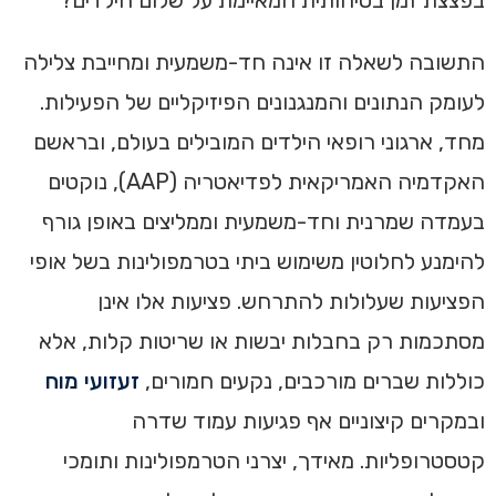
בפצצת זמן בטיחותית המאיימת על שלום הילדים?
התשובה לשאלה זו אינה חד-משמעית ומחייבת צלילה
לעומק הנתונים והמנגנונים הפיזיקליים של הפעילות.
מחד, ארגוני רופאי הילדים המובילים בעולם, ובראשם
האקדמיה האמריקאית לפדיאטריה (AAP), נוקטים
בעמדה שמרנית וחד-משמעית וממליצים באופן גורף
להימנע לחלוטין משימוש ביתי בטרמפולינות בשל אופי
הפציעות שעלולות להתרחש. פציעות אלו אינן
מסתכמות רק בחבלות יבשות או שריטות קלות, אלא
כוללות שברים מורכבים, נקעים חמורים,
זעזועי מוח
ובמקרים קיצוניים אף פגיעות עמוד שדרה
קטסטרופליות. מאידך, יצרני הטרמפולינות ותומכי