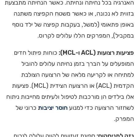
האנרגיה בכל נחיתה ונחיתה. כאשר הנחיתה מתבצעת
בזווית לא נכונה, או כאשר משטח הקפיצה משתנה
באופן פתאומי (למשל, בעקבות קפיצה של ילד נוסף
במקביל), המפרקים הללו עלולים לקרוס.
פציעות רצועות (ACL ו-MCL):
כוחות פיתול חדים
המופעלים על הברך בזמן נחיתה עלולים להוביל
למתיחה או לקריעה מלאה של הרצועה הצולבת
הקדמית (ACL) או הרצועה הצידית (MCL). פציעות
אלו בילדים הן מורכבות לטיפול ולעיתים מחייבות ניתוח
לשחזור הרצועה כדי למנוע
חוסר יציבות
כרוני של
המפרק.
נזק למניסקוס:
ספיגת זעזועים לקויה עלולה לגרום