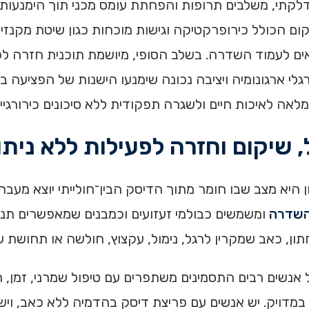
 הדלקתי, משלבים תרופות והפחתת עומס מכני תוך הימנ
הכולל כירופרקטיקה וגישות מוכחות כגון שיטת מקנזי, ג
ים לעמוד השדרה. בשלב הסופי, מיושמת תוכנית חזרה ל
רגלי ארגונומיה ויציבה נכונה שימנעו הישנות של הפציעה ב
ה לאיכות חיים ולשגרה תפקודית ללא סיכונים כירורגיים
 שיקום וחזרה לפעילות ללא נית
א מצב שבו חומר מתוך הדיסק הבין־חולייתי יוצא מעבר לג
השדרה
ומשמשים כבולמי זעזועים וכמבנים שמאפשרים תנ
תון, כאב שמקרין לרגל, נימול, עקצוץ, חולשה או תחושת ש
 אנשים רבים התסמינים משתפרים עם טיפול שמרני, זמן, תנ
ד מסבירים את הכאב במדויק. יש אנשים עם פריצת דיסק בהדמיה ללא כ