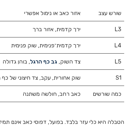
שורש עצב
אזור כאב או נימול אפשרי
L3
ירך קדמית, אזור ברך
L4
ירך קדמית־פנימית, שוק פנימית
L5
צד השוק,
גב כף הרגל
, בוהן גדולה
S1
שוק אחורית, עקב, צד חיצוני של כף 
כמה שורשים
כאב רחב, חולשה משתנה
הטבלה היא כלי עזר בלבד. בפועל, דפוסי כאב אינם תמיד