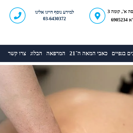
ברודצקי 43, כניסה א', קומה 3
למידע נוסף חייגו אלינו
03-6430372
690
ם בגפיים
כאבי המאה ה־21
המרפאה
הבלוג
צרו קשר