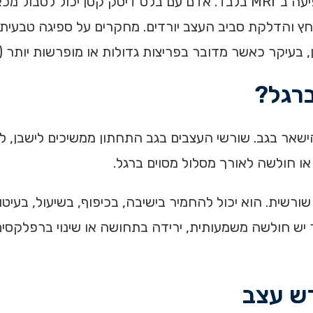
ההבדל חשוב מפני שהטיפול אינו נקבע לפי המילה שמופיעה ב־MRI בלבד. אדם עם בלט
ץ והדלקת סביב העצב יורדים. מחקרים על ספיגה טבעית 
דובר בפריצות גדולות או מופרשות יותר (Xie, 2024; Rashed, 2023).
רגל?
אר בגב. שורשי העצבים בגב התחתון ממשיכים לישבן, לירך
 או חולשה לאורך מסלול מסוים ברגל.
ורשית. הוא יכול להחמיר בישיבה, בכיפוף, בשיעול, בעיט
ש חולשה משמעותית, ירידה בתחושה או שינוי ברפלקסים
רש עצב