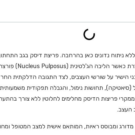
ללא ניתוח נדונים כאן בהרחבה. פריצת דיסק בגב התחתון
האנטומיים L4-L5 או L5-S1
יתי. הלחץ המכני הישיר על שורשי העצבים, לצד התגובה הדלקת
גל (סיאטיקה), תחושות נימול, והגבלה תפקודית משמעות
שלב האקוטי, המחקר הרפואי קובע כי למעלה מ-85% ממקרי פריצות הדיסק מחלימים לחלוטין 
 העצב.
מדורג ומבוסס ראיות, המותאם אישית למצב המטופל ומחול