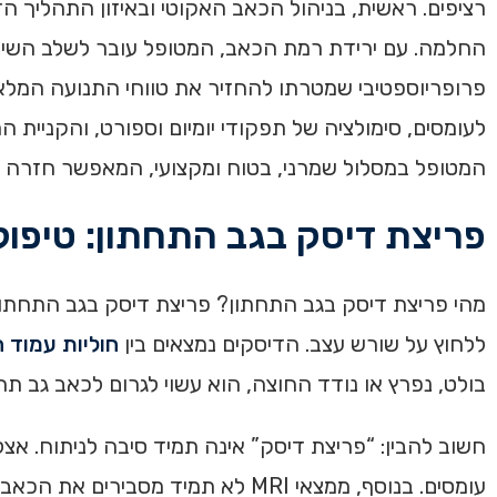
רציפים. ראשית, בניהול הכאב האקוטי ובאיזון התהליך
החלמה. עם ירידת רמת הכאב, המטופל עובר לשלב השיקום 
פרופריוספטיבי שמטרתו להחזיר את טווחי התנועה המלא
לעומסים, סימולציה של תפקודי יומיום וספורט, והקניית ה
המטופל במסלול שמרני, בטוח ומקצועי, המאפשר חזרה מלא
פריצת דיסק בגב התחתון: טיפול,
מהי פריצת דיסק בגב התחתון? פריצת דיסק בגב התחתון הי
ללחוץ על שורש עצב. הדיסקים נמצאים בין
חוליות עמוד 
בולט, נפרץ או נודד החוצה, הוא עשוי לגרום לכאב גב תח
חשוב להבין: “פריצת דיסק” אינה תמיד סיבה לניתוח. אצל
עומסים. בנוסף, ממצאי MRI לא תמי