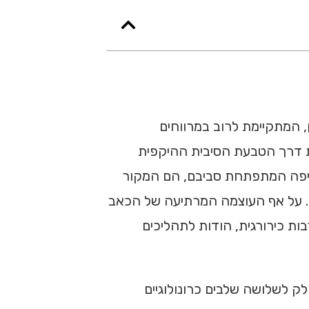
, המתקיימת לרוב במרווחים
, היא פתולוגיה שכיחה הנוצרת כאשר הליבה הג'לטינית (Nucleus Pulposus) פורצת דרך הטבעת הסיבית ההיקפית
ית החריפה המתפתחת סביבם, הם המקור
ית. על אף העוצמה המרתיעה של הכאב
ללא צורך בהתערבות כירורגית, הודות לתהליכים
ק לשלושה שלבים כרונולוגיים