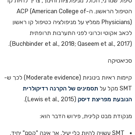
טיפול שמרני, הכולל מניפולציות וחינוך, צריך להיות קו
הטיפול הראשון. ה-ACP (American College of
Physicians) ממליץ על מניפולציה כטיפול קו ראשון
לכאב אקוטי וכרוני לפני התערבות תרופתית
).
Buchbinder et al., 2018; Qaseem et al., 2017
(
סכיאטיקה
קיימות ראיות בינוניות (Moderate evidence) לכך ש-
SMT מקל על
תסמינים של הקרנה רדיקולרית
הנובעת מפריצת דיסק
(Lewis et al., 2015).
מנקודת מבט קלינית, פירוש הדבר הוא:
SMT עשויה להיות כלי יעיל, אך אינה "קסם" יחיד.