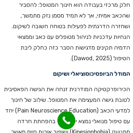
חלק מרכזי בעבודה הוא חינוך המטופל: להסביר
שהכאב אמיתי, אך לא תמיד מסמן נזק מתמשך,
ושחזרה הדרגתית לפעילות בטוחה חשובה לשיקום.
הנחיות עדכניות לניהול מטופלים עם כאב וממצאי
הדמיה תקינים מדגישות הסבר כזה כחלק ליבת
הטיפול (Dawod, 2025).
המודל הביופסיכוסוציאלי ושיקום
הכירופרקטיקה המודרנית זנחה את הגישה הפאסיבית
לטובת גישה המעצימה את המטופל. שילוב של חינוך
למדעי הכאב (Pain Neuroscience Education) יחד
עם טיפול מנואלי נמצא יעיל יותר בהפחתת חרדה
מתנועה (Kinesiophobia) ושיפור איכות חיים מאשר