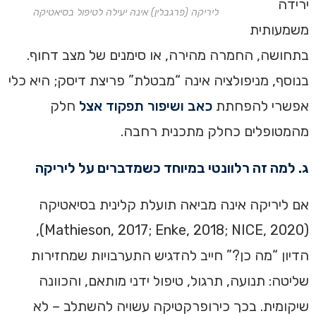
ירידה
ליריקה (פרגבלין) אינה יעילה לטיפול בסיאטיקה
משמעותית
בתחושה, החמרה מהירה, או סימנים של מצב דחוף.
בנוסף, מניפולציה אינה “מבטלת” פריצת דיסק; היא כלי
אפשרי להפחתת
כאב ושיפור תפקוד אצל
חלק
מהמטופלים כחלק מתכנית רחבה.
ג. למה זה רלוונטי במיוחד כשמדברים על ליריקה
אם ליריקה אינה מביאה תועלת קלינית בסיאטיקה
(Mathieson, 2017; Enke, 2018; NICE, 2020),
הדיון “מה כן?” חייב להדגיש התערבויות שמחזירות
שליטה: תנועה, תרגול, טיפול ידני מותאם, והכוונה
שיקומית. בכך כירופרקטיקה עשויה להשתלב – לא