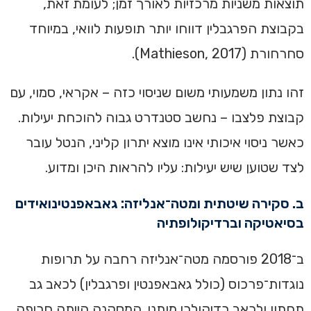
תוצאות משניות מרכזיות לאורך זמן; לעומת זאת,
בקבוצת הפרגבלין דווחו יותר תופעות לוואי, במיוחד
סחרחורת (Mathieson, 2017).
זהו נתון משמעותי משום שניסוי כזה – אקראי, סמוי, עם
קבוצת פלצבו – נחשב סטנדרט גבוה להוכחת יעילות.
כאשר ניסוי איכותי אינו מוצא יתרון קליני, הנטל עובר
לצד שטוען שיש יעילות: עליו להראות היכן ומדוע.
ב. סקירה שיטתית ומטה־אנליזה: גאבאפנטינואידים
בסיאטיקה וברדיקולופתיה
ב־2018 פורסמה מטה־אנליזה רחבה על תרופות
נוגדות־פרכוס (כולל גאבאפנטין ופרגבלין) לכאב גב
תחתון ולכאב רדיקולרי מותני. המסקנה הייתה חריפה