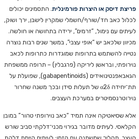
פריצת דיסק או היצרות פורמינלית
. התסמינים יכולים
לכלול כאב חד/שורף/חשמלי שמקרין לישבן, ירך ושוק,
לעיתים עם נימול, “זרמים”, ירידה בתחושה או חולשה.
מכיוון שלכאב יש “אופי עצבי”, במשך שנים רבות נוצרה
נטייה להשתמש בתרופות שמוגדרות כתרופות לכאב
נוירופתי, ובראשן ליריקה (פרגבלין) – תרופה ממשפחת
הגאבאפנטינואידים (gabapentinoids), שפועלת על
תת־יחידה α2δ של תעלות סידן ובכך משנה שחרור
נוירוטרנסמיטרים במערכת העצבים.
אלא שסיאטיקה אינה תמיד “כאב נוירופתי טהור” במובן
הקלאסי. לעיתים מדובר בגירוי מכני־דלקתי סביב שורש
העצב, תהליך שמשתנה עם הזמן; לעיתים קיימת דלקת