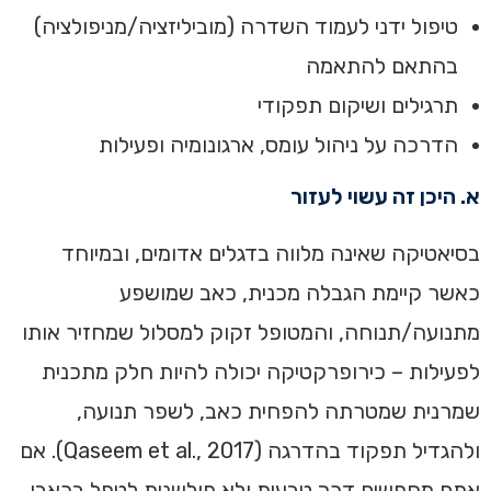
טיפול ידני לעמוד השדרה (מוביליזציה/מניפולציה)
בהתאם להתאמה
תרגילים ושיקום תפקודי
הדרכה על ניהול עומס, ארגונומיה ופעילות
א. היכן זה עשוי לעזור
בסיאטיקה שאינה מלווה בדגלים אדומים, ובמיוחד
כאשר קיימת הגבלה מכנית, כאב שמושפע
מתנועה/תנוחה, והמטופל זקוק למסלול שמחזיר אותו
לפעילות – כירופרקטיקה יכולה להיות חלק מתכנית
שמרנית שמטרתה להפחית כאב, לשפר תנועה,
ולהגדיל תפקוד בהדרגה (Qaseem et al., 2017). אם
אתם מחפשים דרך טבעית ולא פולשנית לטפל בכאבי