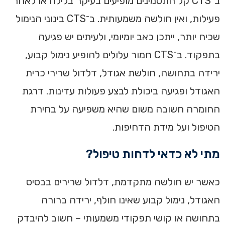
ב־CTS קל התסמינים מופיעים בעיקר בלילה או לאחר
פעילות, ואין חולשה משמעותית. ב־CTS בינוני הנימול
שכיח יותר, ייתכן כאב יומיומי, ולעיתים יש פגיעה
בתפקוד. ב־CTS חמור עלולים להופיע נימול קבוע,
ירידה בתחושה, חולשת אגודל, דלדול שרירי כרית
האגודל ופגיעה ביכולת לבצע פעולות עדינות. דרגת
החומרה חשובה משום שהיא משפיעה על בחירת
הטיפול ועל מידת הדחיפות.
מתי לא כדאי לדחות טיפול?
כאשר יש חולשה מתקדמת, דלדול שרירים בבסיס
האגודל, נימול קבוע שאינו חולף, ירידה ברורה
בתחושה או קושי תפקודי משמעותי – חשוב להיבדק