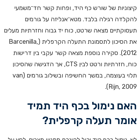
קיצוניות של שורש כף היד, ופחות קשר חד־משמעי
להקלדה רגילה בלבד. מטא־אנליזה על גורמים
תעסוקתיים מצאה שרטט, כוח יד גבוה וחזרתיות מעלים
את הסיכון לתסמונת התעלה הקרפלית (Barcenilla,
2012). סקירה נוספת מצאה קשר עקבי בין דרישות
כוח, חזרתיות ורטט לבין CTS, אך הדגישה שהסיכון
תלוי בעוצמה, במשך החשיפה ובשילוב גורמים (van
Rijn, 2009).
האם נימול בכף היד תמיד
אומר תעלה קרפלית?
לא. נימול בכף היד יכול להיגרם ממגוון מצבים. לחץ על