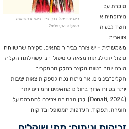
סוכרת עם
נוירופתיה או
כאבים ונימול בכף היד: האם זו תסמונת
חשד לבעיה
התעלה הקרפלית?
צווארית
משמעותית – יש צורך בבירור מתאים. סקירה שהשוותה
טיפול ידני לניתוח מצאה כי טיפול ידני עשוי לתת הקלה
טובה יותר בטווח הקצר בחלק מהמקרים
הקלים־בינוניים, אך ניתוח נטה לספק תוצאות יציבות
יותר בטווח ארוך בחולים מתאימים וחמורים יותר
(Donati, 2024). לכן הבחירה צריכה להתבסס על
חומרה, תפקוד, העדפות המטופל ובדיקות.
זריקות וניתוח: מתי שוקלים