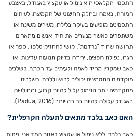
התסמין הקלאסי הוא נימול או עקצוץ באגודל, באצבע
המורה, באמה ובחלק החיצוני של הקמיצה. לעיתים
התסמינים מופיעים בעיקר בלילה, מעירים משינה או
משתפרים כאשר מנערים את היד. אנשים מתארים
תחושה שהיד “נרדמת”, קושי להחזיק טלפון, ספר או
הגה, נפילת חפצים, ירידה בדיוק תנועות עדינות, או
כאב שמקרין מהיד לאמה ולעיתים עד הכתף. בשלבים
מוקדמים התסמינים יכולים לבוא וללכת. בשלבים
מתקדמים יותר הנימול עלול להיות קבוע, והחולשה
באגודל עלולה להיות ברורה יותר (Padua, 2016).
האם כאב בלבד מתאים לתעלה הקרפלית?
כאב בלבד, ללא נימול או עקצוץ באזור המדיאני, פחות