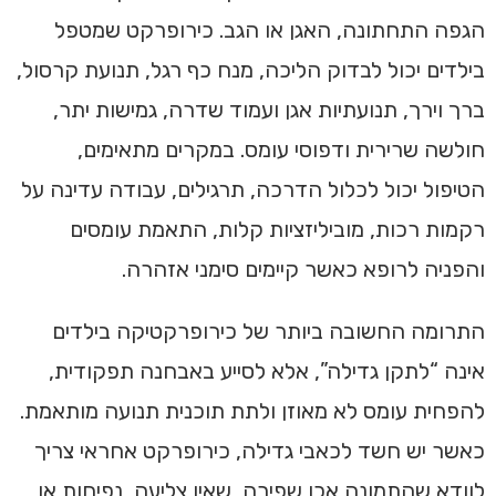
הגפה התחתונה, האגן או הגב. כירופרקט שמטפל
בילדים יכול לבדוק הליכה, מנח כף רגל, תנועת קרסול,
ברך וירך, תנועתיות אגן ועמוד שדרה, גמישות יתר,
חולשה שרירית ודפוסי עומס. במקרים מתאימים,
הטיפול יכול לכלול הדרכה, תרגילים, עבודה עדינה על
רקמות רכות, מוביליזציות קלות, התאמת עומסים
והפניה לרופא כאשר קיימים סימני אזהרה.
התרומה החשובה ביותר של כירופרקטיקה בילדים
אינה “לתקן גדילה”, אלא לסייע באבחנה תפקודית,
להפחית עומס לא מאוזן ולתת תוכנית תנועה מותאמת.
כאשר יש חשד לכאבי גדילה, כירופרקט אחראי צריך
לוודא שהתמונה אכן שפירה, שאין צליעה, נפיחות או