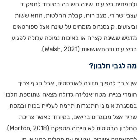
ולהפחית ביצועים. שינה חשובה במיוחד לתפקוד
עצבי־שרירי, מצב רוח, קבלת החלטות, התאוששות
וביצועים. קונסנזוס מומחים על שינה אצל ספורטאים
מדגיש ששינה קצרה או באיכות נמוכה עלולה לפגוע
בביצועים ובהתאוששות (Walsh, 2021).
מה לגבי חלבון?
אין צורך להפוך תזונה לאובססיה, אבל הגוף צריך
חומרי בנייה. מטה־אנליזה גדולה מצאה שתוספת חלבון
במסגרת אימוני התנגדות תרמה לעלייה בכוח ובמסת
שריר אצל מבוגרים בריאים, במיוחד כאשר צריכת
החלבון הבסיסית לא הייתה מספקת (Morton, 2018).
למתאמנים צעירים, אנשים עם מחלות רקע או מי