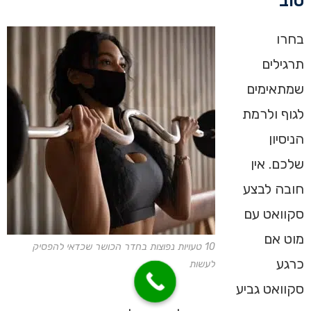
טוב
בחרו
תרגילים
שמתאימים
לגוף ולרמת
הניסיון
שלכם. אין
חובה לבצע
סקוואט עם
מוט אם
10 טעויות נפוצות בחדר הכושר שכדאי להפסיק
כרגע
לעשות
סקוואט גביע