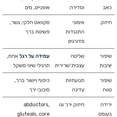
כאב
וסדירה
אופניים, מים
חיזוק
אימוני
סקוואט חלקי, גשר,
התנגדות
פשיטת ברך
מדורגים
שיפור
שליטה
עמידה על רגל
אחת,
יציבות
עצבית־שרירית
תרגילי שיווי משקל
שיפור
תנועתיות
כיפוף ויישור ברך,
טווח
עדינה
סיבובי ירך
ירידה
חיזוק ירך וגו
abductors,
בעומס
gluteals, core