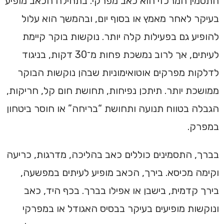
התסמין המרכזי הוא כאב מפרקי. בתחילה הכאב מופיע
בעיקר לאחר מאמץ או בסוף יום, ובהמשך הוא עלול
להופיע גם בפעילות קלה יותר. נוקשות בוקר קיימת
לעיתים, אך לרוב נמשכת פחות מ־30 דקות, בניגוד
לדלקות מפרקים אוטואימוניות שבהן נוקשות הבוקר
ממושכת יותר. תיתכן נפיחות, תחושת חום קל, חריקות,
הגבלה בטווח תנועה ותחושת “בריחה” או חוסר ביטחון
במפרק.
בברך, התסמינים כוללים כאב בהליכה, מדרגות, כריעה
וקימה מכיסא. בירך, הכאב מופיע לעיתים במפשעה,
בירך קדמית, בישבן או אפילו בברך. בכף היד, כאב
ונוקשות מופיעים בעיקר בבסיס האגודל או במפרקי