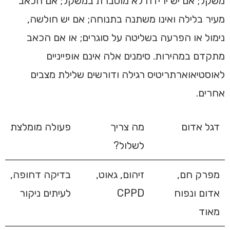
משקל; אם יש ירידה לא מוסברת במשקל; אם הכאב
מעיר בלילה ואינו משתנה בתנוחה; אם יש חולשה,
נימול או הפרעה בשליטה על סוגרים; או אם הכאב
מתקדם במהירות. סימנים אלה אינם אופייניים
לאוסטיאוארתריטיס רגילה ודורשים שלילת מצבים
אחרים.
דגל אדום
מה צריך
פעולה מומלצת
לשלול?
מפרק חם,
זיהום, גאוט,
בדיקה דחופה,
אדום ונפוח
CPPD
לעיתים ניקור
מאוד