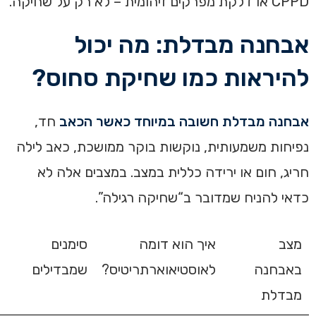
CPPD או דלקת מפרקים זיהומית – לא רק על שחיקה.
אבחנה מבדלת: מה יכול
להיראות כמו שחיקת סחוס?
אבחנה מבדלת חשובה במיוחד כאשר הכאב
חד,
נפיחות משמעותית, נוקשות בוקר ממושכת, כאב לילה
חריג, חום או ירידה כללית במצב. במצבים אלה לא
כדאי להניח שמדובר ב“שחיקה רגילה”.
מצב
איך הוא דומה
סימנים
באבחנה
לאוסטיאוארתריטיס?
שמבדילים
מבדלת