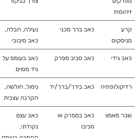
מפרקים
צורך בניקור
זיהומית
קרע
כאב ברך מכני
נעילה, חבלה,
מניסקוס
כאב סיבובי
כאב גידי
כאב סביב מפרק
כאב בעומס על
גיד מסוים
רדיקולופתיה
כאב בירך/ברך/יד
נימול, חולשה,
הקרנה עצבית
שבר מאמץ
כאב במפרק או
כאב עצם
סביבו
נקודתי,
החמרה בעומס