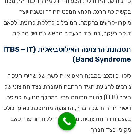
כרונית של החיתולית הכפית – רקמת החיבור התומכת
בקשת כף הרגל. הלחץ המכני החוזר ונשנה יוצר
מיקרו-קרעים ברקמה, המובילים לדלקת כרונית ולכאב
דוקר בעקב, במיוחד בצעדים הראשונים של הבוקר.
תסמונת הרצועה האילוטביאלית (ITBS – IT
Band Syndrome)
ליקוי ביומכני במבנה האגן או חולשה של שרירי העכוז
גורמים לרצועת הגיד הרחבה העוברת בצד החיצוני של
הירך (ITB) להיות מתוחה מדי. במהלך תנועות כפיפה
ויישור חוזרות של הברך, הרצועה מתחככת באופן בולט
בעצם הירך החיצונית, מה שיוצר דלקת חריפה וכאב
מקומי בצד הברך.