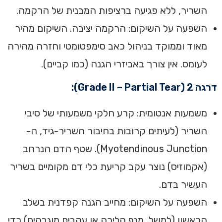
השריר, ללא פגיעה ברציפות המבנית של הרקמה.
השפעה על השיקום: הרקמה יציבה. השיקום מהיר
מאוד וממוקד בניהול כאב סימפטומטי וחזרה מהירה
לעומס. אין צורך באביזרי הגנה (כמו קביים).
דרגה 2 (Grade II – Partial Tear):
משמעות אנטומית: קרע חלקי משמעותי של סיבי
השריר (לעיתים קרובות בחיבור השריר-גיד, ה-
Myotendinous Junction). שטף הדם הנרחב
(אקמוזיס) נוצר עקב קריעת כלי דם מקומיים בשריר
העשיר בדם.
השפעה על השיקום: מחייב הגנה קפדנית בשלב
הראשון (למשל, מגף הליכה או עקבים מוגבהים) כדי