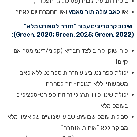
ביטחון תנועתי גבוה (פסיכולוגי-תפקודי)
אין
כאב עולה תוך מאמץ
ואין החמרה יום לאחר
שילוב קרטריונים עבור “חזרה לספורט מלא”
(Green, 2020; Green, 2025; Green, 2022):
כוח שוק: קרוב לצד הבריא (קליני/דינמומטר אם
קיים)
יכולת ספרינט: ביצוע חזרות ספרינט ללא כאב
משמעותי וללא תגובת-יתר למחרת
יכולת שינוי כיוון: תרגילי זריזות ספורט-ספציפיים
בעומס מלא
סבילות עומס שבועית: שבוע-שבועיים של אימון מלא
מבוקר ללא “אותות אזהרה”