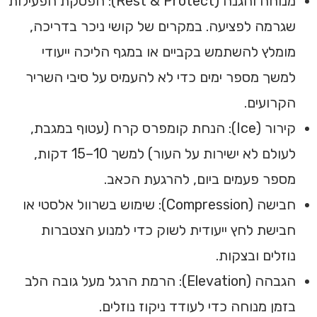
מנוחה והגנה (Rest & Protect): הפסקת הפעילות
שגרמה לפציעה. במקרים של קושי ניכר בדריכה,
מומלץ להשתמש בקביים או במגף הליכה ייעודי
למשך מספר ימים כדי לא להעמיס על סיבי השריר
הקרועים.
קירור (Ice): הנחת קומפרס קרח (עטוף במגבת,
לעולם לא ישירות על העור) למשך 10–15 דקות,
מספר פעמים ביום, להרגעת הכאב.
חבישה (Compression): שימוש בשרוול אלסטי או
חבישת לחץ ייעודית לשוק כדי למנוע הצטברות
נוזלים ובצקות.
הגבהה (Elevation): הרמת הרגל מעל גובה הלב
בזמן מנוחה כדי לעודד ניקוז נוזלים.