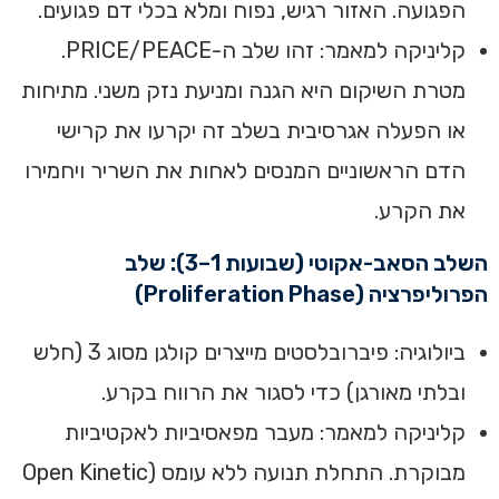
הפגועה. האזור רגיש, נפוח ומלא בכלי דם פגועים.
קליניקה למאמר: זהו שלב ה-PRICE/PEACE.
מטרת השיקום היא הגנה ומניעת נזק משני. מתיחות
או הפעלה אגרסיבית בשלב זה יקרעו את קרישי
הדם הראשוניים המנסים לאחות את השריר ויחמירו
את הקרע.
השלב הסאב-אקוטי (שבועות 1–3): שלב
הפרוליפרציה (Proliferation Phase)
ביולוגיה: פיברובלסטים מייצרים קולגן מסוג 3 (חלש
ובלתי מאורגן) כדי לסגור את הרווח בקרע.
קליניקה למאמר: מעבר מפאסיביות לאקטיביות
מבוקרת. התחלת תנועה ללא עומס (Open Kinetic