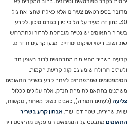
יחסית בקרב ספורטאים וטירונים. ברוב המקרים לא
מדובר בספורטאים צעירים אלא כאלה שחצו את גיל
30. נתון זה מעיד על הליכי ניוון כגורם סיכון. לקרע
בשריר התאומים יש נטייה מובהקת לחזור ולהתרחש
שוב ושוב. ריפוי ושיקום יסודיים ימנעו קרעים חוזרים.
קרעים בשריר התאומים מתרחשים לרוב באופן חד
ולעתים החולה שומע גם קול קריעת רקמות.
הסימפטומים שמתפתחים לאחר קרע בשריר התאומים
משתנים בהתאם לחומרת הנזק. אלה עלולים לכלול
צליעה
(לעתים חמורה), כאבים בשוק מאחור, נוקשות,
עווית שרירית, שטף דם ועוד.
אבחון קרע בשריר
התאומים
מתבסס על הממצאים המופקים מההיסטוריה