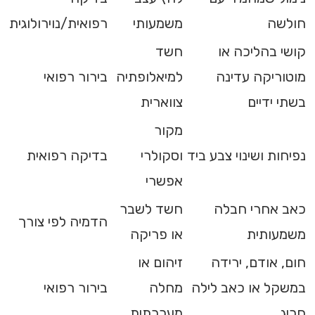
חולשה
משמעותי
רפואית/נוירולוגית
קושי בהליכה או
חשד
מוטוריקה עדינה
למיאלופתיה
בירור רפואי
בשתי ידיים
צווארית
מקור
נפיחות ושינוי צבע ביד
וסקולרי
בדיקה רפואית
אפשרי
כאב אחרי חבלה
חשד לשבר
הדמיה לפי צורך
משמעותית
או פריקה
חום, אודם, ירידה
זיהום או
במשקל או כאב לילה
מחלה
בירור רפואי
חריג
מערכתית