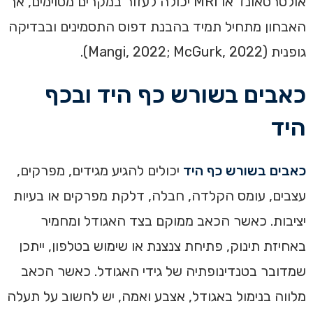
אולטרסאונד או MRI יכולה לעזור במקרים מסוימים, אך
האבחון מתחיל תמיד בהבנת דפוס התסמינים ובבדיקה
גופנית (Mangi, 2022; McGurk, 2022).
כאבים בשורש כף היד ובכף
היד
כאבים בשורש כף היד
יכולים להגיע מגידים, מפרקים,
עצבים, עומס הקלדה, חבלה, דלקת מפרקים או בעיות
יציבות. כאשר הכאב ממוקם בצד האגודל ומחמיר
באחיזת תינוק, פתיחת צנצנת או שימוש בטלפון, ייתכן
שמדובר בטנדינופתיה של גידי האגודל. כאשר הכאב
מלווה בנימול באגודל, אצבע ואמה, יש לחשוב על תעלה