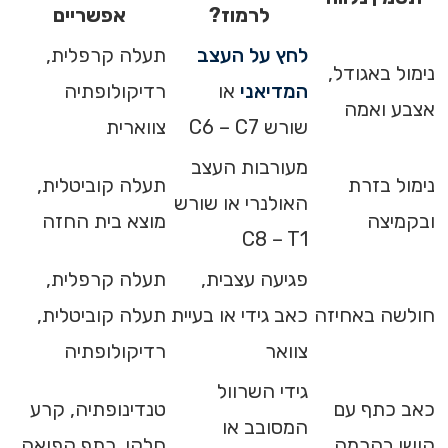
לרמוז?
אפשריים
לחץ על העצב
תעלה קרפלית,
נימול באגודל,
המדיאני
או
רדיקולופתיה
אצבע ואמה
שורש C6 – C7
צווארית
מעורבות העצב
נימול בזרת
תעלה קוביטלית,
האולנרי או שורש
ובקמיצה
מוצא בית החזה
C8 – T1
פגיעה עצבית,
תעלה קרפלית,
חולשה באחיזה
כאב גידי או בעיית
תעלה קוביטלית,
צוואר
רדיקולופתיה
גידי השרוול
כאב כתף עם
טנדינופתיה, קרע
המסובב או
קושי בהרמה
חלקי, כתף קפואה