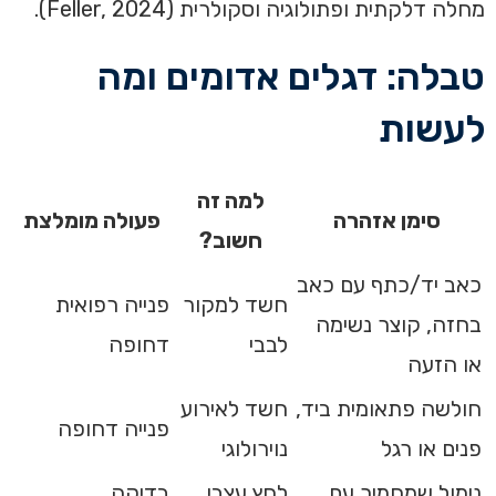
מחלה דלקתית ופתולוגיה וסקולרית (Feller, 2024).
טבלה: דגלים אדומים ומה
לעשות
למה זה
סימן אזהרה
פעולה מומלצת
חשוב?
כאב יד/כתף עם כאב
חשד למקור
פנייה רפואית
בחזה, קוצר נשימה
לבבי
דחופה
או הזעה
חולשה פתאומית ביד,
חשד לאירוע
פנייה דחופה
פנים או רגל
נוירולוגי
נימול שמחמיר עם
לחץ עצבי
בדיקה