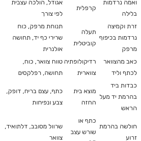
ואמה נרדמות
אגודל, הולכה עצבית
קרפלית
בלילה
לפי צורך
זרת וקמיצה
תנוחת מרפק, כוח
תעלה
נרדמות בכיפוף
שרירי כף יד, תחושה
קוביטלית
מרפק
אולנרית
כאב מהצוואר
רדיקולופתיה
טווח צוואר, כוח,
לכתף וליד
צווארית
תחושה, רפלקסים
כבדות ביד
מוצא בית
כתף, עצם בריח, דופק,
בהרמת יד מעל
החזה
צבע ונפיחות
הראש
כתף או
חולשה בהרמת
שרוול מסובב, דלתואיד,
שורש עצב
זרוע
צוואר