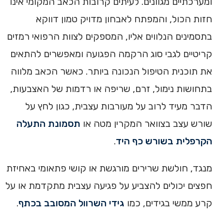
ומערכתיים מגוונים. לעיתים קרובות הכאב המקומי אינו
חזות הכול, והמפתח לאבחון מדויק טמון דווקא
בתסמינים הנלווים אליו, המספקים לצוות הרפואי רמזים
קריטיים לגבי סוג הרקמה הפגועה ומאפשרים להתאים
את תוכנית הטיפול הנכונה ביותר. כאשר הכאב מלווה
בתחושות נימול, זרם, שריפה או רדמות של האצבעות,
הדבר מעיד לרוב על מעורבות עצבית, כגון לחץ על
שורש עצב בצוואר המקרין מטה או
תסמונת התעלה
הקרפלית בשורש כף היד
.
מנגד, חולשת שרירים מורגשת או קושי פתאומי באחיזת
חפצים יכולים להצביע על פגיעה עצבית מתקדמת או על
קרע ממשי בגידים, כמו
גידי השרוול המסובב בכתף
.