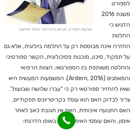
לספורט
משנת 2016
הדגיש כי
פציעות ספורט: אבחון נכון לפני טיפול ושיקום
החלטת
החזרה אינה מבוססת רק על החלמה ביולוגית, אלא גם
על תפקוד, סיכון, מוכנות פסיכולוגית, הקשר ספורטיבי
והחלטה משותפת בין הספורטאי, הצוות הרפואי
והמאמנים (Ardern, 2016). המשמעות המעשית היא
שאין להחזיר ספורטאי רק כי “עברו שלושה שבועות”.
צריך לבדוק האם הוא עומד בקריטריונים תפקודיים,
האם התנועה איכותית, האם אין תגובת כאב לאחר
אימון, והאם עומסי האימון הועלו באופן הדרגתי.