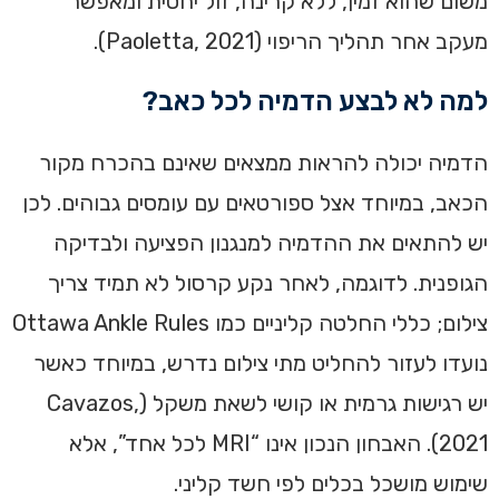
משום שהוא זמין, ללא קרינה, זול יחסית ומאפשר
מעקב אחר תהליך הריפוי (Paoletta, 2021).
למה לא לבצע הדמיה לכל כאב?
הדמיה יכולה להראות ממצאים שאינם בהכרח מקור
הכאב, במיוחד אצל ספורטאים עם עומסים גבוהים. לכן
יש להתאים את ההדמיה למנגנון הפציעה ולבדיקה
הגופנית. לדוגמה, לאחר נקע קרסול לא תמיד צריך
צילום; כללי החלטה קליניים כמו Ottawa Ankle Rules
נועדו לעזור להחליט מתי צילום נדרש, במיוחד כאשר
יש רגישות גרמית או קושי לשאת משקל (Cavazos,
2021). האבחון הנכון אינו “MRI לכל אחד”, אלא
שימוש מושכל בכלים לפי חשד קליני.