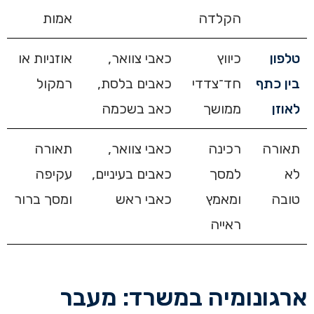
הקלדה
אמות
טלפון
כיווץ
כאבי צוואר,
אוזניות או
בין כתף
חד־צדדי
כאבים בלסת,
רמקול
לאוזן
ממושך
כאב בשכמה
תאורה
רכינה
כאבי צוואר,
תאורה
לא
למסך
כאבים בעיניים,
עקיפה
טובה
ומאמץ
כאבי ראש
ומסך ברור
ראייה
ארגונומיה במשרד: מעבר