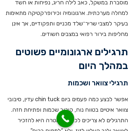
מוסברת במשקל, כאב לילה חריג, נפיחות או חשד
למחלה מערכתית. ארגונומיה וכירופרקטיקה מתאימות
בעיקר למצבי שריר־שלד מכניים ותפקודיים, אך אינן
מחליפות בירור רפואי במצבים חשודים.
תרגילים ארגונומיים פשוטים
במהלך היום
תרגילי צוואר ושכמות
אפשר לבצע כמה פעמים ביום chin tuck עדין, סיבובי
צוואר איטיים בטווח נוח, קירוב שכמות ופתיחת חזה.
התרגילים לא צריכים לכאוב. המטרה היא להזכיר
לצוואר ולגב העליון לזוז, ולא “למתוח בכוח”.