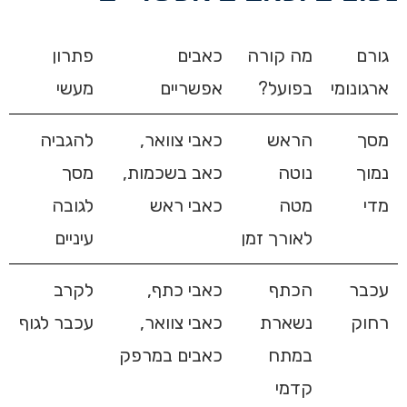
גורם
מה קורה
כאבים
פתרון
ארגונומי
בפועל?
אפשריים
מעשי
מסך
הראש
כאבי צוואר,
להגביה
נמוך
נוטה
כאב בשכמות,
מסך
מדי
מטה
כאבי ראש
לגובה
לאורך זמן
עיניים
עכבר
הכתף
כאבי כתף,
לקרב
רחוק
נשארת
כאבי צוואר,
עכבר לגוף
במתח
כאבים במרפק
קדמי