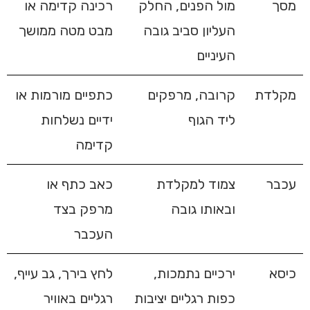
מסך
מול הפנים, החלק
רכינה קדימה או
העליון סביב גובה
מבט מטה ממושך
העיניים
מקלדת
קרובה, מרפקים
כתפיים מורמות או
ליד הגוף
ידיים נשלחות
קדימה
עכבר
צמוד למקלדת
כאב כתף או
ובאותו גובה
מרפק בצד
העכבר
כיסא
ירכיים נתמכות,
לחץ בירך, גב עייף,
כפות רגליים יציבות
רגליים באוויר