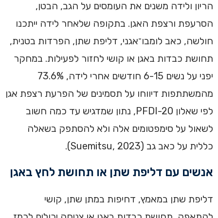
הריון ולידה משנים את העומסים על הגב, הבטן,
הסרעפת ורצפת האגן. בתקופה שלאחר לידה ייתכנו
חולשה, כאב לומבו־אגני, דליפת שתן, הפרדות בטנית,
תחושת כבדות באגן או קושי לחזור לפעילות. במחקר
יפני על נשים 6-15 חודשים אחרי לידה, 73.6%
מהמשתתפות דיווחו על תסמינים של הפרעת רצפת אגן
לפי שאלון PFDI-20, נתון שמדגיש עד כמה חשוב
לשאול על סימפטומים אלה ולא להסתפק בשאלה
כללית על כאב גב (Suemitsu, 2023).
אנשים עם דליפת שתן או תחושת לחץ באגן
דליפת שתן במאמץ, דחיפות במתן שתן, קושי
להתאפק, תחושת כבדות באגן או צניחה יכולים לרמז