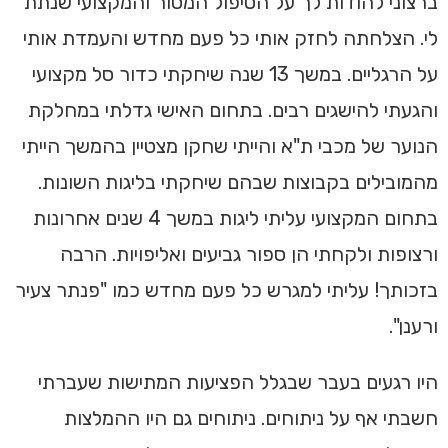
ברצוני להודות לך על הטיפול המסור והמקצועי שנתת
לי. הצלחתה לחזק אותי כל פעם מחדש והעמדת אותי
על הרגליים. במשך 13 שנה שיחקתי כדור סל מקצועי
והגעתי להישגים רבים. בתחום האישי גדלתי במחלקת
הנוער של מכבי ת"א והייתי שחקן מצטיין בהמשך הייתי
מהמובילים בקבוצות שבהם שיחקתי בליגות השונות.
בתחום המקצועי עליתי ליגות במשך 4 שנים אחרונות
ורצופות ולקחתי הן ספור גביעים ואליפויות. הרבה
בזכותך! עליתי למגרש כל פעם מחדש כמו "פנתר צעיר
ורענן".
היו רגעים בעבר שבגלל הפציעות המתישות שעברתי
חשבתי אף על ניתוחים. ניתוחים גם היו ההמלצות