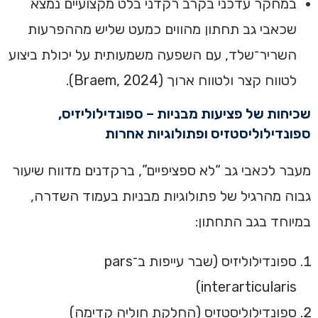
במחקר עדכני בקרב רקדני בלט מקצועיים נמצא
שכאבי גב תחתון מהווים כמעט שליש מההפרעות
השריר־שלד, עם השפעה משמעותית על יכולת ביצוע
לטווח קצר ולטווח ארוך (Braem, 2024).
שכיחות של פציעות מבניות – ספונדילוליזיס,
ספונדילוליסטזיס ופתולוגיות אחרות
מעבר לכאבי גב “לא ספציפיים”, ברקדנים מדווח שיעור
גבוה מהרגיל של פתולוגיות מבניות בעמוד השדרה,
במיוחד בגב התחתון:
ספונדילוליזיס (שבר עייפות ב־pars
interarticularis)
ספונדילוליסטזיס (החלקת חוליה קדימה)