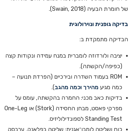
של חומרת הבעיה (Swain, 2018).
בדיקה גופנית ונוירולוגית
הבדיקה מתמקדת ב:
יציבה ולורדוזה לומברית במנח עמידה ונקודות קצה
(כפיפה/הקשתה).
ROM בעמוד השדרה ובירכיים (הפרדת תנועה –
כמה מגיע
מהירך וכמה מהגב
).
בדיקות כאב מכני: החמרה בהקשתה, עומס על
מפרקי פאסט, מבחן החסידה (Stork) או One-Leg
Standing Test לספונדילוליזיס.
כוח ושליטה לומבו־אגנית: שליטה בפלאנק, ערבסק