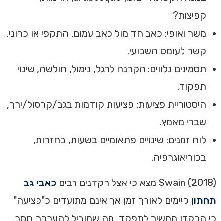
קפיצות?
משך ואופי: כאב חד מול כאב עמום, התקפי או כרוני,
קשר לעומס השבועי.
תסמינים נלווים: הקרנה לרגל, נימול, חולשה, שינוי
תפקוד.
היסטוריית פציעות: פציעות קודמות בגב/קרסול/ירך,
שברי מאמץ.
לוח זמנים: שינויים פתאומיים בשעות, בחזרות,
בכוריאוגרפיה.
Swain (2018) מצא כי אצל רקדנים רבים
כאבי גב
תחתון
קיימים לאורך זמן אך אינם מתועדים כ"פציעה"
כי הרקדן ממשיך לתפקד, מה שמוביל להערכת חסר