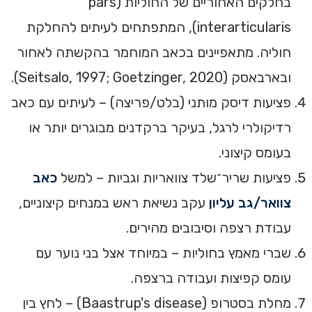
בחלקים האחוריים של החוליות (pars
interarticularis), המתפתחים לעיתים להחלקת
חוליה. מתאפיינים בכאב המוחמר בהקשתה לאחור
ובארבאסק (Seitsalo, 1997; Goetzinger, 2020).
פציעות דיסק מותני (בלט/פריצה) – לעיתים עם כאב
רדיקולרי לרגל, בעיקר ברקדנים מבוגרים יותר או
בעומס קיצוני.
פציעות שריר־שלד צוואריות וגביות – למשל
כאב
צוואר/גב עליון
עקב נשיאת ראש במנחים קיצוניים,
עבודת רצפה וסיבובים מהירים.
שברי מאמץ בחוליות – במיוחד אצל בני נוער עם
עומס קפיצות ועבודה ברצפה.
מחלת בסטרופ (Baastrup's disease) – לחץ בין