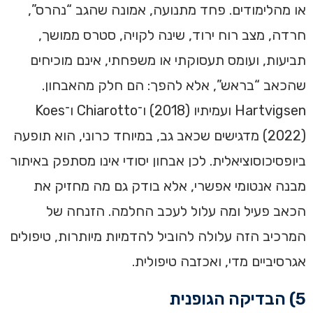
או מהלימודים. פחד מתנועה, אמונה שהגב “נהרס”,
חרדה, מצב רוח ירוד, שינה לקויה, סטרס ממושך,
תביעות, ועומס תעסוקתי או משפחתי, אינם מוכיחים
שהכאב “בראש”, אלא להפך: הם חלק מהאבחון.
Hartvigsen ועמיתיו (2018) ו־Chiarotto ו־Koes
‏(2022) מדגישים שכאב גב, במיוחד כרוני, הוא תופעה
ביופסיכוסוציאלית. לכן אבחון יסודי אינו מסתפק באיתור
מבנה אנטומי אפשרי, אלא בודק גם מה מחזיק את
הכאב פעיל ומה עלול לעכב החלמה. הזנחה של
המרכיב הזה עלולה להוביל להדמיות מיותרות, טיפולים
אגרסיביים מדי, ואכזבה טיפולית.
5) הבדיקה הגופנית