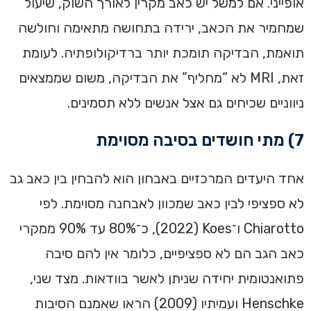
אופייני. אם למשל יש כאב מקרין לאורך השוק, שיעול
שמחמיר את הכאב, ירידה בתחושה מתאימה וחולשה
תואמת, הבדיקה תומכת יותר ברדיקולופתיה. לעומת
זאת, MRI לא “מחליף” את הבדיקה, משום שממצאים
ניווניים שכיחים גם אצל אנשים ללא תסמינים.
7) מתי חושדים בסיבה מסוימת
אחד היעדים המרכזיים באבחון הוא להבחין בין כאב גב
לא ספציפי לבין כאב שמכוון לאבחנה מסוימת. לפי
Chiarotto ו־Koes ‏(2022), כ־80% עד 90% ממקרי
כאב הגב הם לא ספציפיים, כלומר אין להם סיבה
פתואנטומית יחידה שניתן לאשר בוודאות. מצד שני,
Henschke ועמיתיו (2009) הראו שאמנם הסיבות