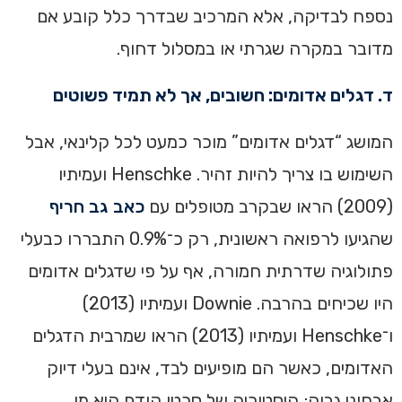
נספח לבדיקה, אלא המרכיב שבדרך כלל קובע אם
מדובר במקרה שגרתי או במסלול דחוף.
ד. דגלים אדומים: חשובים, אך לא תמיד פשוטים
המושג “דגלים אדומים” מוכר כמעט לכל קלינאי, אבל
השימוש בו צריך להיות זהיר. Henschke ועמיתיו
(2009) הראו שבקרב מטופלים עם
כאב גב חריף
שהגיעו לרפואה ראשונית, רק כ־0.9% התבררו כבעלי
פתולוגיה שדרתית חמורה, אף על פי שדגלים אדומים
היו שכיחים בהרבה. Downie ועמיתיו (2013)
ו־Henschke ועמיתיו (2013) הראו שמרבית הדגלים
האדומים, כאשר הם מופיעים לבד, אינם בעלי דיוק
אבחוני גבוה; היסטוריה של סרטן קודם היא מן