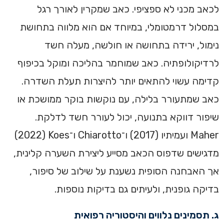
לכאב מכני לא ספציפי. כאב שמקרין לאורך רגל
במסלול דרמטומלי, במיוחד אם הוא מלווה בתחושת
נימול, ירידה בתחושה או חולשה, מעלה חשד
לרדיקולופתיה. כאב שמוחמר בהליכה ומוקל בכיפוף
קדימה עשוי להתאים יותר להיצרות תעלת השדרה.
כאב שמתעורר בלילה, עם נוקשות בוקר ממושכת או
שיפור דווקא בתנועה, יכול לעורר חשד לדלקת.
Maher ועמיתיו (2017) ו־Chiarotto ו־Koes ‏(2022)
מדגישים שדפוס הכאב מסייע ליצירת השערה קלינית,
אך האבחנה הסופית נשענת על שילוב של סיפור,
בדיקה גופנית, ולעיתים גם בדיקות נוספות.
ג. תסמינים נלווים והיסטוריה רפואית