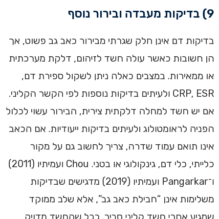
9) בדיקות מעבדה ובירור נוסף
בדיקות דם אינן חלק שגרתי מבירור כאב גב פשוט, אך
הן חשובות כאשר עולה חשד לזיהום, דלקת מערכתית
או ממאירות. במצבים כאלה ניתן לשקול ספירת דם,
CRP, ESR ולעיתים בדיקות נוספות לפי הקשר הקליני.
אם יש חשד למחלה דלקתית צירית, הבירור עשוי לכלול
הפניה לראומטולוג ולעיתים בדיקות ייעודיות. אם הכאב
אינו תואם עמוד שדרה, צריך לחשוב גם על מקור
כלייתי, כלי דם, גינקולוגי או בטני. Chou ועמיתיו (2011)
ו־Pangarkar ועמיתיו (2019) מדגישים שבדיקות
משלימות אינן “חבילת כאב גב”, אלא שלב ממוקד
שמגיע אחרי חשד קליני סביר. ככל שהחשד מדויק