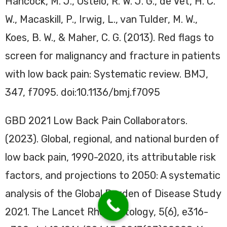
Hancock, M. J., Ostelo, R. W. J. G., de Vet, H. C.
W., Macaskill, P., Irwig, L., van Tulder, M. W.,
Koes, B. W., & Maher, C. G. (2013). Red flags to
screen for malignancy and fracture in patients
with low back pain: Systematic review. BMJ,
347, f7095. doi:10.1136/bmj.f7095
GBD 2021 Low Back Pain Collaborators.
(2023). Global, regional, and national burden of
low back pain, 1990-2020, its attributable risk
factors, and projections to 2050: A systematic
analysis of the Global Burden of Disease Study
2021. The Lancet Rheumatology, 5(6), e316-