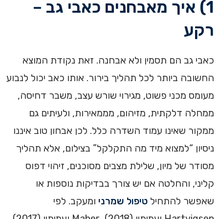
1) איך מאבחנים כאבי גב –
רקע
כאבי גב הם תסמין ולא אבחנה. זאת נקודת המוצא
החשובה ביותר לכל תהליך בירור. אותו כאב יכול לנבוע
מעומס מכני פשוט, מגירוי שורש עצב, משבר דחיסה,
ממחלה דלקתית, מזיהום, מממאירות, ולעיתים גם
ממקור שאינו עמוד השדרה כלל. לכן אבחון טוב איננו
ניסיון “למצוא מיד מה התקלקל” בצילום, אלא תהליך
מסודר של מיון, שלילת מצבים מסוכנים, זיהוי דפוס
קליני, והחלטה אם יש צורך בבדיקות נוספות או
שאפשר להתחיל
טיפול שמרני
ומעקב. לפי
Hartvigsen ועמיתיו (2018), Maher ועמיתיו (2017)