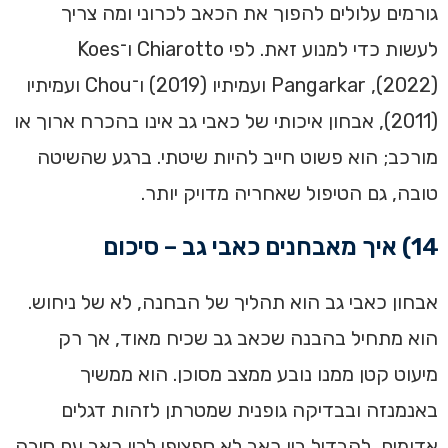
גורמים עלולים להפוך את הכאב לכרוני ומה צריך
לעשות כדי למנוע זאת. לפי Chiarotto ו־Koes
‏(2022), Pangarkar ועמיתיו (2019) ו־Chou ועמיתיו
(2011), אבחון איכותי של כאבי גב אינו בהכרח ארוך או
מורכב; הוא פשוט חייב להיות שיטתי. ברגע שהשיטה
טובה, גם הטיפול שאחריה מדויק יותר.
14) איך מאבחנים כאבי גב – סיכום
אבחון כאבי גב הוא תהליך של הבחנה, לא של ניחוש.
הוא מתחיל בהבנה שכאב גב שכיח מאוד, אך רק
מיעוט קטן ממנו נובע ממצב מסוכן. הוא ממשיך
באנמנזה ובבדיקה גופנית שמטרתן לזהות דגלים
אדומים, להבדיל בין כאב לא ספציפי לבין כאב עם סיבה