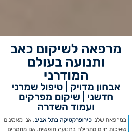
שם
מרפאה לשיקום כאב
טלפון
כירופרקטיקה בתל
ותנועה בעולם
אביב: הדרך שלכם
לחיים ללא כאב
המודרני
אבחון מקצועי וטיפול שמרני
אבחון מדויק | טיפול שמרני
בבעיות עמוד שדרה, פריצות דיסק
חדשני | שיקום מפרקים
ויציבה בלב העיר.
ועמוד השדרה
במרפאה שלנו
כירופרקטיקה בתל אביב
, אנו מאמינים
קבעו פגישת ייעוץ 036430372
שאיכות חיים מתחילה בתנועה חופשית. אנו מתמחים