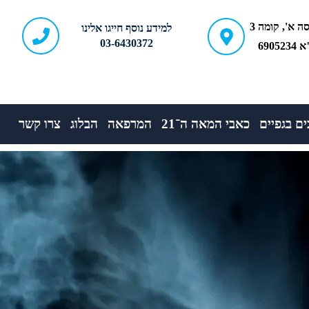
ברודצקי 43, כניסה א', קומה 3
למידע נוסף חייגו אלינו
03-6430372
690
ם בגפיים
כאבי המאה ה־21
המרפאה
הבלוג
צרו קשר