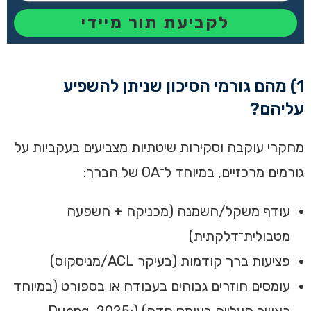
לקביעת תור מיידי
1) מהם גורמי הסיכון שניתן להשפיע
עליהם?
מחקרי עוקבה וסקירות שיטתיות מצביעים בעקביות על
גורמים מרכזיים, במיוחד ל־OA של הברך:
עודף משקל/השמנה (מכניקה + השפעה
מטבולית־דלקתית)
פציעות ברך קודמות (בעיקר ACL/מניסקוס)
עומסים חוזרים גבוהים בעבודה או בספורט (במיוחד
כאשר העלייה בעומס חדה) (Duong, 2025;