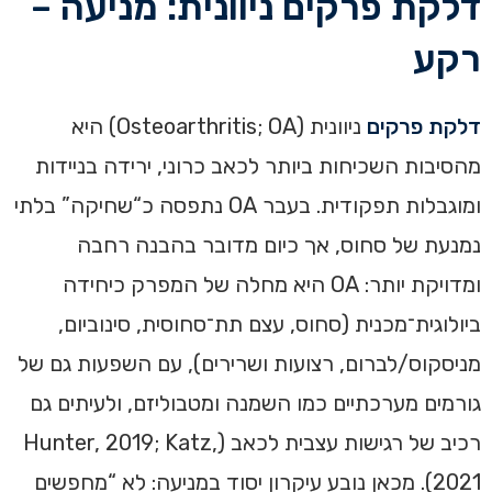
דלקת פרקים ניוונית: מניעה –
רקע
דלקת פרקים
ניוונית (Osteoarthritis; OA) היא
מהסיבות השכיחות ביותר לכאב כרוני, ירידה בניידות
ומוגבלות תפקודית. בעבר OA נתפסה כ“שחיקה” בלתי
נמנעת של סחוס, אך כיום מדובר בהבנה רחבה
ומדויקת יותר: OA היא מחלה של המפרק כיחידה
ביולוגית־מכנית (סחוס, עצם תת־סחוסית, סינוביום,
מניסקוס/לברום, רצועות ושרירים), עם השפעות גם של
גורמים מערכתיים כמו השמנה ומטבוליזם, ולעיתים גם
רכיב של רגישות עצבית לכאב (Hunter, 2019; Katz,
2021). מכאן נובע עיקרון יסוד במניעה: לא “מחפשים