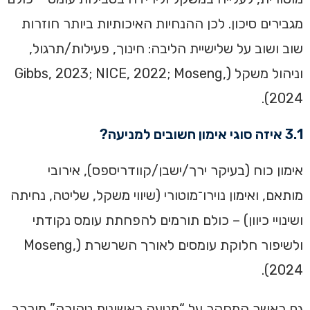
מגבירים סיכון. לכן ההנחיות האיכותיות ביותר חוזרות
שוב ושוב על שלישיית הליבה: חינוך, פעילות/תרגול,
וניהול משקל (Gibbs, 2023; NICE, 2022; Moseng,
2024).
3.1 איזה סוגי אימון חשובים למניעה?
אימון כוח (בעיקר ירך/ישבן/קוודריספס), אירובי
מותאם, ואימון נוירו־מוטורי (שיווי משקל, שליטה, נחיתה
ושינויי כיוון) – כולם תורמים להפחתת עומס נקודתי
ולשיפור חלוקת עומסים לאורך השרשרת (Moseng,
2024).
גם כאשר המחקר על “מניעה ראשונית טהורה” מורכב