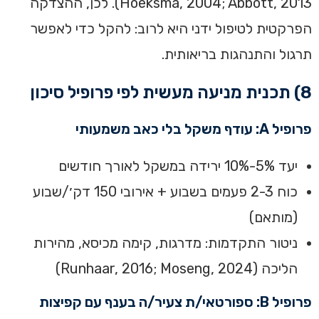
Hoeksma, 2004; Abbott, 2013). לכן, ההצדקה
הפרקטית לטיפול ידני היא לרוב: להקל כדי לאפשר
תרגול והתנהגות בריאותית.
8) תכנית מניעה מעשית לפי פרופיל סיכון
פרופיל A: עודף משקל בלי כאב משמעותי
יעד 5%-10% ירידה במשקל לאורך חודשים
כוח 2-3 פעמים בשבוע + אירובי 150 דק׳/שבוע
(מותאם)
ניטור התקדמות: מדרגות, קימה מכיסא, מהירות
הליכה (Runhaar, 2016; Moseng, 2024)
פרופיל B: ספורטאי/ת צעיר/ה בענף עם קפיצות