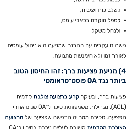
לשלב כוח ויציבות,
לטפל מוקדם בכאבי עומס,
ולנהל משקל.
גישה זו עקבית עם ההבנה שמניעה היא ניהול עומסים
לאורך זמן ולא הימנעות מתנועה.
4) מניעת פציעות ברך: זהו החיסון הטוב
ביותר נגד OA פוסט־טראומטי
פציעות ברך, ובעיקר
קרע ברצועה צולבת
קדמית
(ACL), מגדילות משמעותית סיכון ל־OA שנים אחרי
הפציעה. סקירת מטרייה הדגישה שפציעה של
הרצועה
הצולבת הקדמית
קשורה לעלייה ניכרת בסיכון ל־OA.