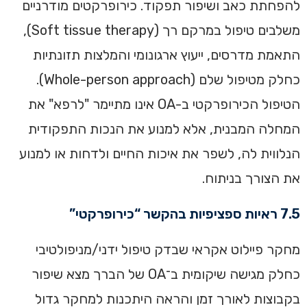
להפחתת כאב ושיפור תפקוד. כירופרקטים מודרניים
משלבים טיפול במרקם רך (Soft tissue therapy),
התאמת מדרסים, ייעוץ ארגונומי והמלצות תזונתיות
כחלק מטיפול שלם (Whole-person approach).
הטיפול הכירופרקטי ב-OA אינו מתיימר "לרפא" את
המחלה המבנית, אלא למנוע את הנכות התפקודית
הנלווית לה, לשפר את איכות החיים ולדחות או למנוע
את הצורך בניתוח.
7.5 ראיות ספציפיות בהקשר “כירופרקטי”
מחקר פיילוט אקראי שבדק טיפול ידני/מניפולטיבי
כחלק מגישה שיקומית ב־OA של הברך מצא שיפור
בקבוצות לאורך זמן והראה היתכנות למחקר גדול