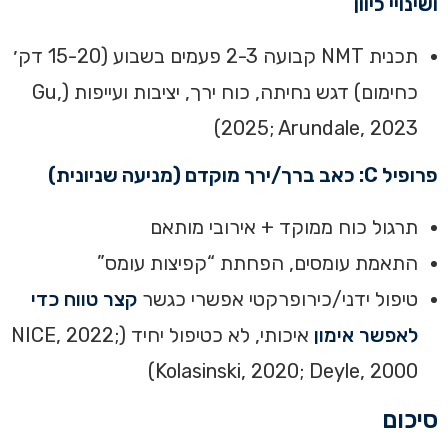
ושינויי כיוון
תכנית NMT קבועה 2-3 פעמים בשבוע (15-20 דק׳
כחימום) דגש נחיתה, כוח ירך, יציבות ועייפות (Gu,
2025; Arundale, 2023)
פרופיל C: כאב ברך/ירך מוקדם (מניעה שניונית)
תרגול כוח ממוקד + אירובי מותאם
התאמת עומסים, הפחתת “קפיצות עומס”
טיפול ידני/כירופרקטי אפשרי כגשר
קצר טווח כדי
לאפשר אימון
איכותי, לא כטיפול יחיד (NICE, 2022;
Kolasinski, 2020; Deyle, 2000)
סיכום