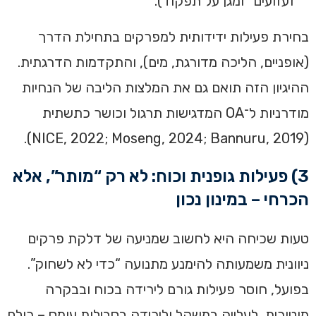
זעזועים” ומגן על תפקוד).
בחירת פעילות ידידותית למפרקים בתחילת הדרך
(אופניים, הליכה מדורגת, מים), והתקדמות הדרגתית.
ההיגיון הזה תואם גם את המלצות הליבה של הנחיות
מודרניות ל־OA המדגישות תרגול וכושר כתשתית
(NICE, 2022; Moseng, 2024; Bannuru, 2019).
3) פעילות גופנית וכוח: לא רק “מותר”, אלא
הכרחי – במינון נכון
טעות שכיחה היא לחשוב שמניעה של דלקת פרקים
ניוונית משמעותה להימנע מתנועה “כדי לא לשחוק”.
בפועל, חוסר פעילות גורם לירידה בכוח ובבקרה
מוטורית, לעלייה במשקל ולירידה בסבילות עומס – כולם