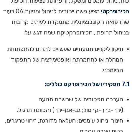
כוח, ניהול עומסים ומשקל, והפחתת פציעות. הטיפול
הכירופרקטי
מציע גישה ייחודית לניהול ומניעת OA.בעוד
שהרפואה הקונבנציונלית מתמקדת לעיתים קרובות
בניהול תרופתי, הכירופרקטיקה שמה דגש על:
תיקון ליקויים תנועתיים שעשויים לתרום להתפתחות
המחלה או להחמרתה ואופטימיזציה של התפקוד
הביומכני.
7.1 תפקידיו של הכירופרקט כוללים:
הערכה תפקודית של שרשרת תנועה
(ירך-ברך-קרסול; גב-אגן-ירך) והכוונת תרגול.
חינוך וניהול עומסים: העלאה מדורגת, זיהוי טריגרים,
בניית שגרה עקבית.