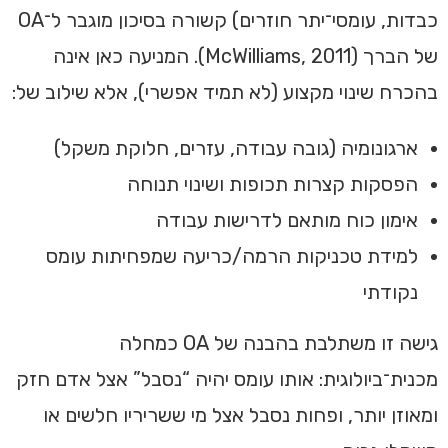
כבדות, עומסי־יתר חוזרים) קשורה בסיכון מוגבר ל־OA
של הברך (McWilliams, 2011). המניעה כאן אינה
בהכרח שינוי מקצוע (לא תמיד אפשרי), אלא שילוב של:
ארגונומיה (גובה עבודה, עזרים, חלוקת משקל)
הפסקות קצרות תכופות ושינוי תנוחה
אימון כוח מותאם לדרישות עבודה
למידת טכניקות הרמה/כריעה שמפחיתות עומס
נקודתי
גישה זו משתלבת בהבנה של OA כמחלה
מכנית־ביולוגית: אותו עומס יהיה “נסבל” אצל אדם חזק
ומאוזן יותר, ופחות נסבל אצל מי ששריריו חלשים או