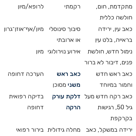
מתקדמת, חום,
רקמתי
לרופא/מיון
חולשה כללית
כאב עין, ירידה
סיבוך סינוסלי
מיון/אף־אוזן־גרון
בראייה, בלט עין
או ארובתי
נימול חדש, חולשת
אירוע נוירולוגי
מיון
פנים, דיבור לא ברור
כאב ראש חדש
כאב ראש
הערכה דחופה
וחמור במיוחד
משני
מסוכן
כאב רקה חדש מעל
דלקת עורק
בדיקה רפואית
גיל 50, רגישות
הרקה
דחופה
בקרקפת
ירידה במשקל, כאב
מחלה גידולית
בירור רפואי