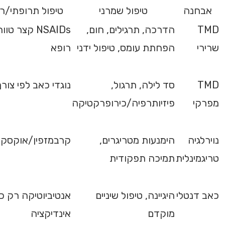
אבחנה
טיפול שמרני
טיפול תרופתי/רפ
TMD
הדרכה, תרגילים, חום,
NSAIDs קצר טו
שרירי
הפחתת עומס, טיפול ידני
רופא
TMD
סד לילה, תרגול,
נוגדי כאב לפי צורך
מפרקי
פיזיותרפיה/כירופרקטיקה
נוירלגיה
הימנעות מטריגרים,
קרבמזפין/אוקסקר
טריגמינלית
תמיכה תפקודית
כאב דנטלי
היגיינה, טיפול שיניים
אנטיביוטיקה רק כ
מוקדם
אינדיקציה