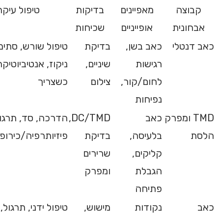
קבוצה
מאפיינים
בדיקות
טיפול עיקר
אבחונית
אופייניים
שכיחות
כאב דנטלי
כאב בשן,
בדיקת
טיפול שורש, סתימ
רגישות
שיניים,
ניקוז, אנטיביוטיק
לחום/קור,
צילום
כשצריך
נפיחות
TMD ומפרק
כאב
DC/TMD,
הדרכה, סד, תרגול
הלסת
בלעיסה,
בדיקת
פיזיותרפיה/כירו
קליקים,
שרירים
הגבלת
ומפרק
פתיחה
כאב
נקודות
מישוש,
טיפול ידני, תרגול,