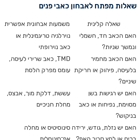
שאלות מפתח לאבחון כאבי פנים
שאלה קלינית
משמעות אבחונית אפשרית
האם הכאב חד, חשמלי
נוירלגיה טריגמינלית או
ונמשך שניות?
כאב נוירופתי
האם הכאב מחמיר
TMD, כאב שרירי לעיסה,
בלעיסה, פיהוק או חריקת
עומס מפרק הלסת
שיניים?
האם יש רגישות בשן
עששת, דלקת מוך, אבצס,
מסוימת, נפיחות או כאב
מחלת חניכיים
בניקוש?
האם יש נזלת, גודש, ירידה
סינוסיטיס או מחלה
בריח או לחץ סביב האף?
אף־סינוסלית