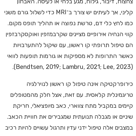
צחצוח, דיבור, גילוח, מגע בלחי או לעיסה. האבחון
קליני, אך לעיתים יש צורך ב־MRI כדי לשלול גורם משני
כמו לחץ כלי דם, טרשת נפוצה או תהליך תופס מקום.
קווי הנחיה אירופיים מציינים שקרבמזפין ואוקסקרבזפין
הם טיפול תרופתי קו ראשון, עם שיקול להתערבויות
כאשר התרופות לא מספיקות או גורמות תופעות לוואי
(Bendtsen, 2019; Lambru, 2021; Lee, 2023).
כירופרקטיקה אינה טיפול קו ראשון לנוירלגיה
טריגמינלית קלאסית. עם זאת, אצל חלק מהמטופלים
קיימים במקביל מתח צווארי, כאב מיופציאלי, חריקת
שיניים או מגבלה תנועתית שמגבירים את חוויית הכאב.
במצבים אלה טיפול ידני עדין ותרגול עשויים להיות רכיב