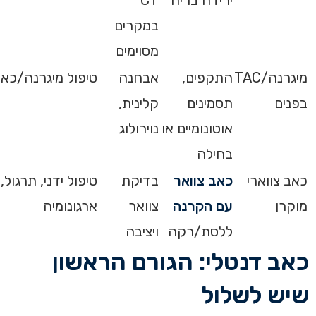
ירידה בריח
CT
במקרים
מסוימים
מיגרנה/TAC
התקפים,
אבחנה
טיפול מיגרנה/כא
בפנים
תסמינים
קלינית,
אוטונומיים או
נוירולוג
בחילה
כאב צווארי
כאב צוואר
בדיקת
טיפול ידני, תרגול,
מוקרן
עם הקרנה
צוואר
ארגונומיה
ללסת/רקה
ויציבה
כאב דנטלי: הגורם הראשון
שיש לשלול