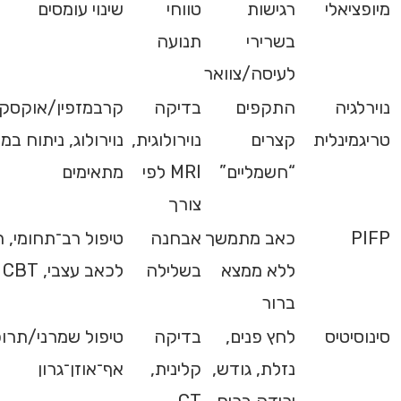
מיופציאלי
רגישות
טווחי
שינוי עומסים
בשרירי
תנועה
לעיסה/צוואר
נוירלגיה
התקפים
בדיקה
קרבמזפין/אוקסקר
טריגמינלית
קצרים
נוירולוגית,
נוירולוג, ניתוח במ
“חשמליים”
MRI לפי
מתאימים
צורך
PIFP
כאב מתמשך
אבחנה
טיפול רב־תחומי, 
ללא ממצא
בשלילה
לכאב עצבי, CBT
ברור
סינוסיטיס
לחץ פנים,
בדיקה
טיפול שמרני/תרופ
נזלת, גודש,
קלינית,
אף־אוזן־גרון