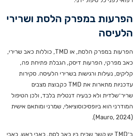
רפואי לפני כל טיפול ידני.
הפרעות במפרק הלסת ושרירי
הלעיסה
הפרעות במפרק הלסת, או TMD, כוללות כאב שרירי,
כאב מפרקי, הפרעות דיסק, הגבלת פתיחת פה,
קליקים, נעילות ורגישות בשרירי הלעיסה. סקירות
עדכניות מתארות את TMD כקבוצת מצבים
שריר־שלדית ולא כבעיה דנטלית בלבד, ולכן הטיפול
המודרני הוא ביופסיכוסוציאלי, שמרני ומותאם אישית
(Mauro, 2024).
ב־TMD יש קשר שכיח בין כאב לסת, כאבי ראש, כאבי