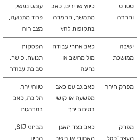
סטרס
כיווץ שרירים, כאב
עומס נפשי,
וחרדה
מתמשך, החמרה
פחד מתנועה,
בתקופות לחץ
מצב רוח
ישיבה
כאב אחרי עבודה
הפסקות
ממושכת
מול מחשב או
תנועה, כושר,
נהיגה
סביבת עבודה
מפרק הירך
כאב גב עם כאב
טווחי ירך,
מפשעה או קושי
הליכה, כאב
בסיבוב ירך
במדרגות
מפרק
כאב בצד האגן
מבחני SIJ,
העצה־כסל
האחורי או בישבן
הריון,