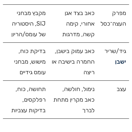
מפרק
כאב בצד אגן
מקבץ מבחני
העצה־כסל
אחורי, קימה
SIJ, היסטוריה
קשה, מדרגות
של עומס/הריון
גיד/שריר
כאב עמוק בישבן,
בדיקת כוח,
ישבן
החמרה בישיבה או
מישוש, מבחני
ריצה
עומס גידיים
עצב
נימול, חולשה,
תחושה, כוח,
כאב מקרין מתחת
רפלקסים,
לברך
בדיקות עצביות