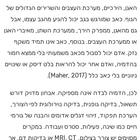
האגן, הירכיים, מערכת העצבים והשרירים הגדולים של
הגוף. כאב שמורגש בגב יכול להגיע מהגב עצמו, אבל
גם מהאגן, ממפרק הירך, ממערכת השתן, מאיברי האגן
או ממערכת העצבים. בנוסף, כאב אינו תמיד משקף
נזק. אדם יכול לסבול מכאב משמעותי בלי ממצא חמור
בהדמיה, ואדם אחר יכול להראות בלט דיסק או שינויים
ניווניים בלי כאב כלל (Maher, 2017).
לכן, הדמיה לבדה אינה מספיקה. אבחון מדויק דורש
תשאול, בדיקה גופנית, בדיקה נוירולוגית לפי הצורך,
הערכת תפקוד, זיהוי דגלים אדומים והבנה של גורמי
חיים כמו שינה, פעילות, סטרס ועבודה. במקרים
מסוימים יש צורך בצילום, MRI, CT או בדיקות דם, אך