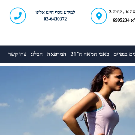
ברודצקי 43, כניסה א', קומה 3
למידע נוסף חייגו אלינו
03-6430372
690
ם בגפיים
כאבי המאה ה־21
המרפאה
הבלוג
צרו קשר