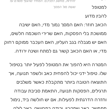
זהירות, מחשב לפניכם: המחיר שהגוף משלם על
למטופל
שעות מול המסך
להבין מדוע
הכאב חוזר: האם המסך נמוך מדי, האם ישיבה
ממושכת בלי הפסקות, האם שרירי השכמה חלשים,
האם יש מגבלה בגב העליון, האם העכבר ממוקם רחוק
מדי, או האם הכאב קשור גם למתח ושינה ירודה.
המטרה היא להפוך את המטופל לפעיל יותר בטיפול
שלו. טיפול ידני יכול להפחית כאב ולשפר תנועה, אך
התוצאה הטובה ביותר מתקבלת כאשר משלבים
תרגילים, הפסקות תנועה, התאמת סביבת עבודה
וחזרה הדרגתית לפעילות. אם יש חולשה ביד, נימול
מתמשך, כאב שמקרין, ירידה בתחושה, כאב לילה