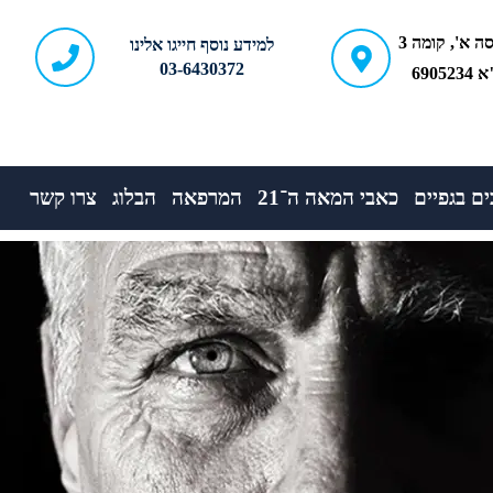
ברודצקי 43, כניסה א', קומה 3
למידע נוסף חייגו אלינו
03-6430372
690
ם בגפיים
כאבי המאה ה־21
המרפאה
הבלוג
צרו קשר