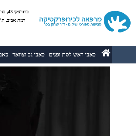
רמת אביב, ת"א 5234
כאבי ראש לסת ופנים
כאבי גב וצוואר
כאבי