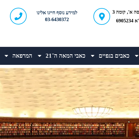
ברודצקי 43, כניסה א', קומה 3
למידע נוסף חייגו אלינו
03-6430372
690
כאבים בגפיים
כאבי המאה ה־21
המרפאה