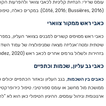
עומס שרירי. הנחיות קליניות לכאבי צוואר ולהפרעות הקש
(Côté, 2016; Bussières, 2016). במקרים כאלה, טיפול כירופרקטי איכותי אמור לשלב טכניקות ידניות עם תרגילים לצוואר, שכמות וגב עליון.
כאבי ראש ממקור צווארי
כאבי ראש מסוימים קשורים למבנים בצוואר העליון, במפרק
שיטתית ומטה־אנליזה מצאה שמניפולציה של עמוד השד
בזהירות ולשלול גורמים אחרים לכאב ראש (Fernandez, 2020). כאב ראש חדש, חריג, חזק במיוחד או מלווה בסימנים נוירולוגיים מחייב בדיקה רפואית.
כאבי גב עליון, שכמות וכתפיים
כאבים בין השכמות
, בגב העליון ובאזור הכתפיים יכולי
ממושכת מול מחשב או עומס ספורטיבי. טיפול כירופרקטי 
ארגונומית וניהול עומסים. ההיגיון הטיפולי כאן הוא לא 