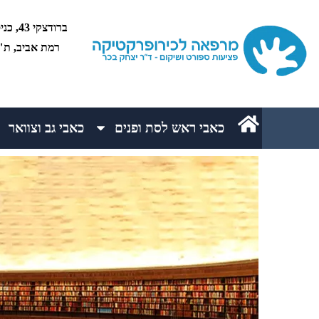
רמת אביב, ת"א 5234
כאבי ראש לסת ופנים
כאבי גב וצוואר