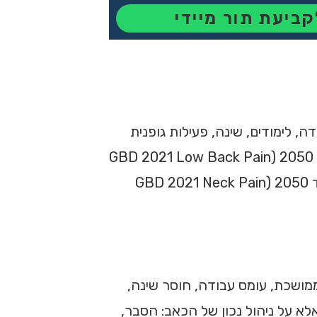
קביעת תור מיידי
, לימודים, שינה, פעילות גופנית
ואיכות חיים. בשנת 2020 חיו בעולם כ־619 מיליון אנשים עם כאבי גב תחתון, והמספר צפוי להגיע לכ־843 מיליון עד 2050 (GBD 2021 Low Back Pain
Collaborators, 2023). גם כאבי צוואר נפוצים מאוד, וההערכות מצביעות על כ־269 מיליון מקרים צפויים בעולם עד 2050 (GBD 2021 Neck Pain
ממושכת, עומס עבודה, חוסר שינה,
לא על ניהול נכון של הכאב: הסבר,