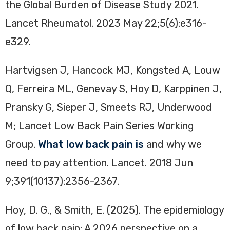
the Global Burden of Disease Study 2021.
Lancet Rheumatol. 2023 May 22;5(6):e316-
e329.
Hartvigsen J, Hancock MJ, Kongsted A, Louw
Q, Ferreira ML, Genevay S, Hoy D, Karppinen J,
Pransky G, Sieper J, Smeets RJ, Underwood
M; Lancet Low Back Pain Series Working
Group.
What low back pain is
and why we
need to pay attention. Lancet. 2018 Jun
9;391(10137):2356-2367.
Hoy, D. G., & Smith, E. (2025). The epidemiology
of low back pain: A 2026 perspective on a