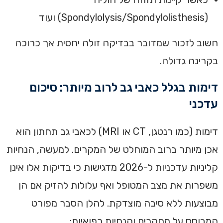
(Spondylolysis/Spondylolisthesis) ועוד
חשוב לזכור שמדובר בבדיקה זולה יחסית אך כרוכה
בקרינה גדולה.
דימות בגלל כאבי גב לרוב מיותר: סיכום
עדכני
דימות (כמו רנטגן, CT או MRI) לכאבי גב תחתון הוא
אכן מיותר ברוב המוחלט של המקרים. למעשה, הנחיות
קליניות עדכניות ל-2026 מדגישות כי בדיקות אלו אינן
משפרות את מצב המטופל ואף עלולות להזיק אם הן
מבוצעות ללא סיבה מוצדקת. להלן הסבר מפורט
המבוסס על מחקרים והנחיות רפואיות: