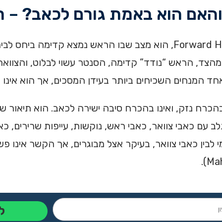
האם הוא באמת גורם לכאב? – 
מהו מנח ראש קדמי? מנח ראש קדמי, או Forward Head Posture, הוא מצב שבו 
הצד, הראש “נודד” קדימה, הסנטר עשוי לבלוט, והצוואר 
אחד המנחים השכיחים ביותר בעידן המסכים, אך הוא אינו 
הכרח נזק, ואינו בהכרח סיבה ישירה לכאב. הוא תיאור 
 עם כאבי צוואר, כאבי ראש, נוקשות, עייפות שרירים, כ
לבין כאבי צוואר, בעיקר אצל מבוגרים, אך הקשר אינו פש
ל