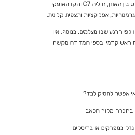
המדד הנפוץ ביותר במחקר הוא הזווית הקרניו־ורטברלית, או Craniovertebral Angle. במדידה זו בוחנים את היחס בין האוזן, חוליה C7 והקו האופקי
גרמטריות, אפליקציות ותצפית קלינית.
לפי הרגע שבו מצלמים. בנוסף, אין
נח ראש קדמי ובספי המדידה מקשה
י אפשר להסיק לבד?
בהכרח מקור הכאב
נזק במפרקים או בדיסקים