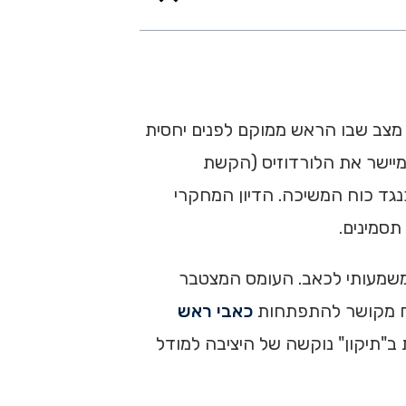
ות והאם הוא באמת גורם לכאב? מנח ראש קדמי (Forward Head Posture) מתאר מצב שבו הראש ממוקם לפנים יחסית
מיישר את הלורדוזיס (הקשת
נגד כוח המשיכה. הדיון המחקרי
תסמינים.
 משמעותי לכאב. העומס המצטבר
מנח מקושר להתפתחות
כאבי ראש
 מתמקדת ב"תיקון" נוקשה של היציבה למודל