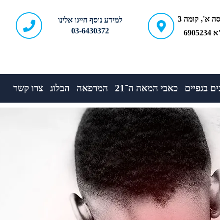
ברודצקי 43, כניסה א', קומה 3
למידע נוסף חייגו אלינו
03-6430372
690
ם בגפיים
כאבי המאה ה־21
המרפאה
הבלוג
צרו קשר