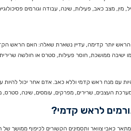
, מצב כאב, פעילות, שינה, עבודה וגורמים פסיכולוגיים יכולים לה
הראש יותר קדימה, עדיין נשארת שאלה: האם הראש הקד
מו ישיבה ממושכת, חוסר פעילות, סטרס או חולשה שרירית
ות עם מנח ראש קדמי וללא כאב. אדם אחר יכול להיות ע
רכת העצבים, שרירים, מפרקים, עומסים, שינה, סטרס, מצב
ורמים לראש קדמי?
Text) או "צוואר טכנולוגי" מתאר כאבי צוואר ותסמינים הקשורים לכיפוף מ