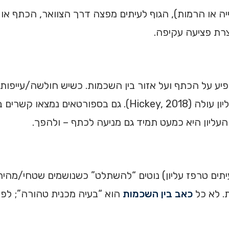
 או הרמות), הגוף לעיתים מפצה דרך הצוואר, הכתף או ה
צרת פציעה עקיפה.
יע על הכתף ועל אזור בין השכמות. כשיש חולשה/עייפות ש
(Scapular dyskinesis), הסיכון לכאב בכתף ובאזור העליון עולה ( 2018
עיתים טרפז עליון) נוטים “להשתלט” כשנושמים שטחי/מהיר 
ת. לא כל
כאב בין השכמות
הוא “בעיה מכנית טהורה”; לפע