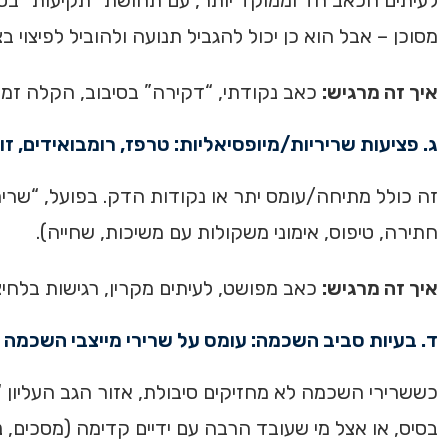
מסוכן – אבל הוא כן יכול להגביל תנועה ולהוביל לפיצוי ב
איך זה מרגיש:
כאב נקודתי, “דקירה” בסיבוב, הקלה זמנ
ג. פציעות שריריות/מיופסיאליות: טרפז, רומבואידים, זוק
זה כולל מתיחה/עומס יתר או נקודות הדק. בפועל, “שרי
חתירה, טיפוס, אימוני משקולות עם משיכות, שחייה).
איך זה מרגיש:
כאב מפושט, לעיתים מקרין, רגישות בלחיצה
ד. בעיות סביב השכמה: עומס על שרירי מייצבי השכמה /
כששרירי השכמה לא מחזיקים סיבולת, אזור הגב העליון “
בסיס, או אצל מי שעובד הרבה עם ידיים קדימה (מסכים, נ