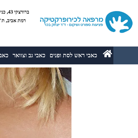
רמת אביב, ת"א 5234
כאבי ראש לסת ופנים
כאבי גב וצוואר
כאבי