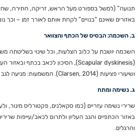
תנועה” (למשל בספורט מעל הראש, זריקה, חתירה, שחייה
באזורים שאינם “בנויים” לקחת אותם לאורך זמן – וכך נו
ב. השכמה: הבסיס של הכתף והצוואר
השכמה יושבת על כלוב הצלעות, וכל שינוי בשליטתה משפ
ושיעורי פציעות (Clarsen, 2014). המשמעות: מניעה לגב העליון היא כמעט תמיד גם מניעה לכתף – ולהפך.
ג. נשימה ומתח
שרירי נשימה עזריים (כמו סקאלנים, פקטורליס מינור, ול
באזור הכתפיים והגב העליון ולתרום לכאב/עייפות שרירי
והרגלים.