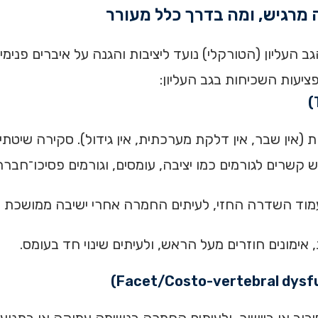
 העליון (הטורקלי) נועד ליציבות והגנה על איברים פנימיי
יעות השכיחות בגב העליון:
(אין שבר, אין דלקת מערכתית, אין גידול). סקירה שיטתי
 לגורמים כמו יציבה, עומסים, וגורמים פסיכו־חברתיים (ggs, 2009
וד השדרה החזי, לעיתים החמרה אחרי ישיבה ממושכת או 
אימונים חוזרים מעל הראש, ולעיתים שינוי חד בעומס.
בוב או ביישור, ולעיתים החמרה בנשימה עמוקה או בתנוע