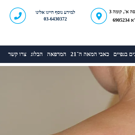
ברודצקי 43, כניסה א', קומה 3
למידע נוסף חייגו אלינו
03-6430372
690
ם בגפיים
כאבי המאה ה־21
המרפאה
הבלוג
צרו קשר