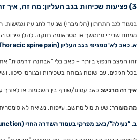
3) פציעות שכיחות בגב העליון: מה זה, איך זה מרגיש, ומה בדרך כלל מעורר
בניגוד לגב התחתון (הלומברי) שנועד לתנועה וגמישות, הגב
ממתח שרירי מתמשך או מטראומה חזקה. להלן פירוט הפצ
א. כאב לא־ספציפי בגב העליון (Thoracic spine pain)
זהו המצב הנפוץ ביותר – כאב בלי “אבחנה דרמטית” אחת 
בכל הגילים, עם שונות גבוהה בשכיחות ובגורמי סיכון, ושיש קשרים
איך זה מרגיש:
כאב עמום/שורף בין השכמות או לאורך עמ
מה מעורר:
שעות מול מחשב, עייפות, נשיאה לא סימטרית, 
ב. “נעילה”/כאב מפרקי בעמוד השדרה החזי (Facet/Costo-vertebral dysfunction)
לעיתים הכאב חד וממוקד יותר, עם תחושת “תקיעות” בסי