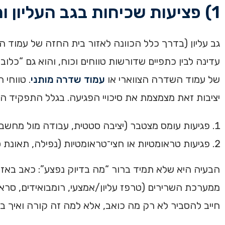
1) פציעות שכיחות בגב העליון ומניעתן – רקע
גב עליון (בדרך כלל הכוונה לאזור בית החזה של עמוד ה
עדינה לבין כתפיים שדורשות טווחים וכוח, והוא גם “כלו
של עמוד השדרה הצווארי או
עמוד שדרה מותני
. טווחי
יציבות זאת מצמצמת את סיכויי הפגיעה. בגלל התפקיד הכפ
פגיעות עומס מצטבר (יציבה סטטית, עבודה מול מחשב,
פגיעות טראומטיות או חצי־טראומטיות (נפילה, תאונת
הבעיה היא שלא תמיד ברור “מה בדיוק נפצע”: כאב באז
ממערכת השרירים (טרפז עליון/אמצעי, רומבואידים, סראט
חייב להסביר לא רק מה כואב, אלא למה זה קורה ואיך בו