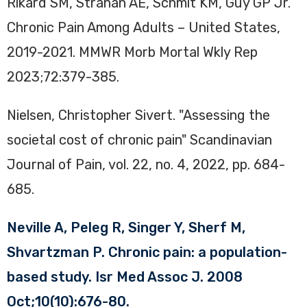
Rikard SM, Strahan AE, Schmit KM, Guy GP Jr.
Chronic Pain Among Adults – United States,
2019-2021. MMWR Morb Mortal Wkly Rep
2023;72:379-385.
Nielsen, Christopher Sivert. "Assessing the
societal cost of chronic pain" Scandinavian
Journal of Pain, vol. 22, no. 4, 2022, pp. 684-
685.
Neville A, Peleg R, Singer Y, Sherf M,
Shvartzman P. Chronic pain: a population-
based study. Isr Med Assoc J. 2008
Oct;10(10):676-80.