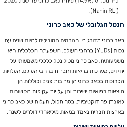
כ-1 מכל 6 (14.9%) פיתח כאב כרוני עד שנת 2020
(.Nahin RL). ‏
ה‏נטל הגלובלי‏ של כאב כרוני
‏כאב כרוני מדורג בין הגורמים המובילים לחיות שנים עם
נכות (YLDs) ברחבי העולם. השפעתה הכלכלית היא
משמעותית. כאב כרוני מטיל נטל כלכלי משמעותי על
יחידים, מערכות בריאות וחברות ברחבי העולם. העלויות
הכרוכות בכאב כרוני הן מרובות פנים וכוללות הן
הוצאות רפואיות ישירות והן עלויות עקיפות הקשורות
לאובדן פרודוקטיביות. בסך הכול, העלות של כאב כרוני
בארצות הברית נאמד במאות מיליארדי דולרים לשנה.
עלויות רפואיות ישירות‏