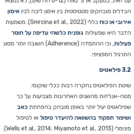
עם זאת, במעקב ארוך טווח (6-12 חודשים), לא נמצאו
הבדלים מובהקים סטטיסטית בין אימון ליבה לבין
אימון
אירובי או כוח
כללי (Smrcina et al., 2022). משמעות
הדבר היא שפעילות
גופנית כלשהי עדיפה על חוסר
פעילות
, וכי ההתמדה (Adherence) חשובה יותר מסוג
התרגיל הספציפי.
3.2 פילאטיס
שיטת הפילאטיס נחקרה רבות ככלי שיקומי.
מטה-אנליזות מהשנים האחרונות מצביעות על כך
שפילאטיס יעיל יותר באופן מובהק בהפחתת
כאב
ושיפור תפקוד בהשוואה להיעדר טיפול
או לטיפול
מינימלי (Wells et al., 2014; Miyamoto et al., 2013).