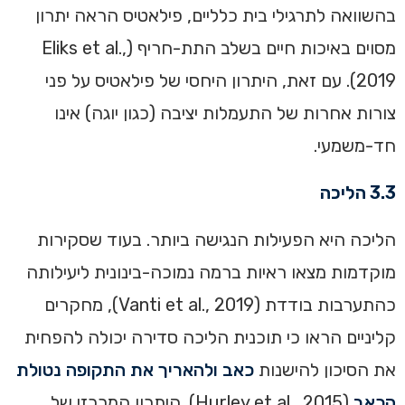
בהשוואה לתרגילי בית כלליים, פילאטיס הראה יתרון
מסוים באיכות חיים בשלב התת-חריף (Eliks et al.,
2019). עם זאת, היתרון היחסי של פילאטיס על פני
צורות אחרות של התעמלות יציבה (כגון יוגה) אינו
חד-משמעי.
3.3 הליכה
הליכה היא הפעילות הנגישה ביותר. בעוד שסקירות
מוקדמות מצאו ראיות ברמה נמוכה-בינונית ליעילותה
כהתערבות בודדת (Vanti et al., 2019), מחקרים
קליניים הראו כי תוכנית הליכה סדירה יכולה להפחית
את הסיכון להישנות
כאב ולהאריך את התקופה נטולת
הכאב
(Hurley et al., 2015). היתרון המרכזי של