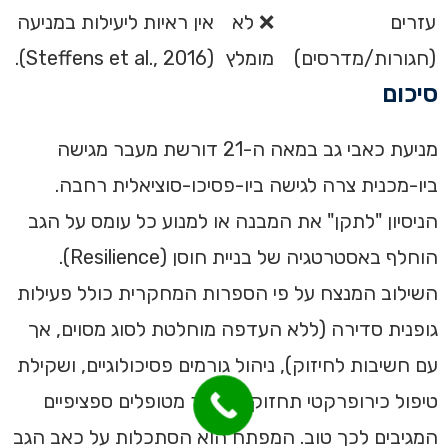
עזרים
❌ לא
אין ראיות ליעילות במניעה
(חגורות/מדרסים)
מומלץ
(Steffens et al., 2016).
סיכום
מניעת כאבי גב במאה ה-21 דורשת מעבר מגישה
ביו-מכנית צרה לגישה ביו-פסיכו-סוציאלית רחבה.
הניסיון "לתקן" את המבנה או למנוע כל עומס על הגב
הוחלף באסטרטגיה של בניית חוסן (Resilience).
השילוב המנצח על פי הספרות המחקרית כולל פעילות
גופנית סדירה (ללא העדפה מוחלטת לסוג מסוים, אך
עם חשיבות לחיזוק), ניהול גורמים פסיכולוגיים, ושקילת
טיפול כירופרקטי תחזוקתי עבור מטופלים ספציפיים
המגיבים לכך טוב. המפתח הוא הסתכלות על כאב הגב