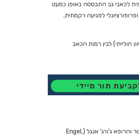
תית לכאבי גב התבססה באופן כמעט
ופרופורציונלי לפגיעה רקמתית,
ן חולייתי) לבין רמות הכאב
קביעת תור מיידי
התמורה הפרדיגמטית המשמעותית ביותר בהבנת הכאב הכרוני התרחשה בעקבות עבודתו החלוצית של הפסיכיאטר והרופא ג'ורג' אנגל (Engel,