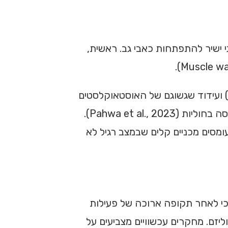
 ישיר להתפתחות כאבי גב. ראשית,
) ועידוד שגשוגם של האוסטאוקלסטים
(התאים המפרקים את רקמת העצם), מה שמוביל לירידה בצפיפות העצם ולסיכון מוגבר לאוסטאופורוזיס ושברי דחיסה בחוליות (Pahwa et al., 2023).
ומסים מכניים קלים שבמצב רגיל לא
 כי לאחר תקופה ארוכה של פעילות
טיזוליזם. מחקרים עכשוויים מצביעים על