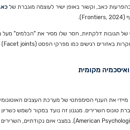
 בהפרעות כאב, וקשור באופן ישיר לעוצמה מוגברת של
כאב
F).
דיכוי של תגובות דלקתיות, חסר שלו מסיר את "הבלמים" מע
דלקתיי
ונוס השרירים. מנגנון זה נועד במקור לשמש כשריון ביו
הכנה לפעולה פיזית מתפרצת (merican Psychological Association, 2023