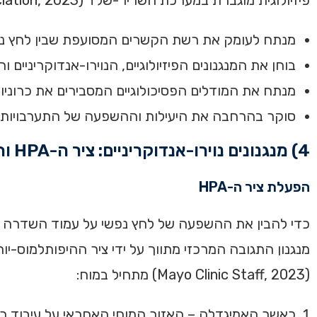
מנתח לעומק את רשת הקשרים המסועפת שבין לחץ נפ
בוחן את המנגנונים הפיזיולוגיים, הנוירו-אנדוקריניים ו
מנתח את המודלים הפסיכולוגיים המסבירים את כרוניו
סוקר בהרחבה את היעילות וההשפעה של התערבויות כ
4) מנגנונים נוירו-אנדוקריניים: ציר ה-HPA והפרשת קורטיזול
הפעלת ציר ה-HPA
כדי להבין את ההשפעה של לחץ נפשי על עמוד השדרה ו
(Mayo Clinic Staff, 2023) מתחיל במוח:
כאשר האמיגדלה – האזור המוחי האחראי על עיבוד רגשו