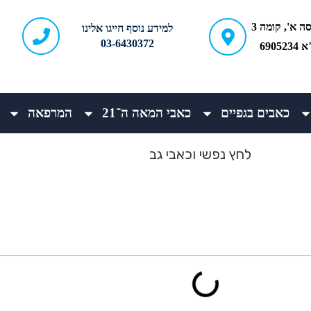
ברודצקי 43, כניסה א', קומה 3
למידע נוסף חייגו אלינו
03-6430372
690
כאבים בגפיים
כאבי המאה ה־21
המרפאה