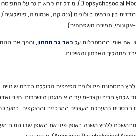
1977), אשר טבע והציג את המודל הביופסיכוסוציאלי (psychosocial Model
 בין גורמים ביולוגיים (גנטיקה, אנטומיה, פיזיולוגיה), פ
-אקונומי, תמיכה משפחתית).
ין את אופן ההסתכלות על
כאב גב תחתון
, והפך את ההתי
רד מתהליך האבחון והשיקום.
דחק, הגדיר לחץ כתסמונת פיזיולוגית ספציפית הכוללת סדרת שינו
לאיום נתפס (Russell & Lightman, 2019). בעוד שלחץ חריף וקצר-מועד הוא מנגנון היש
ויים הרסניים במערכת העצבים המרכזית וההיקפית, במערכת
שכת ללחץ משנה באופן פיזי את האופן שבו המוח מעבד ג