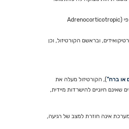
הורמון משחרר קורטיקוטרופין מאותת לבלוטת יותרת המוח (ההיפופיזה) לשחרר את ההורמון אדרנוקורטיקוטרופי (Adrenocorticotropic
טיקואידים, ובראשם הקורטיזול, וכן
 או ברח"
), הקורטיזול מעלה את
 שאינם חיוניים להישרדות מיידית,
ערכת אינה חוזרת למצב של רגיעה,