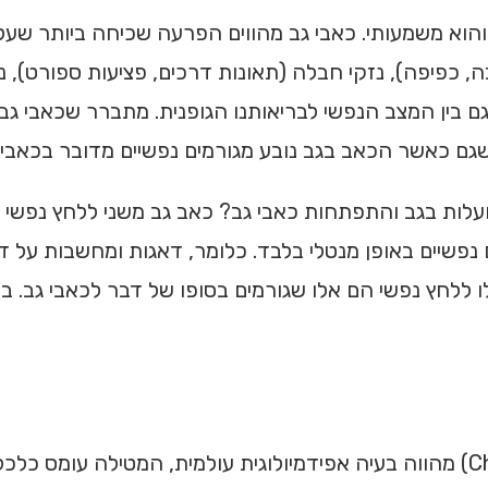
הוא משמעותי. כאבי גב מהווים הפרעה שכיחה ביותר שעל
ה, כפיפה), נזקי חבלה (תאונות דרכים, פציעות ספורט), נ
 בין המצב הנפשי לבריאותנו הגופנית. מתברר שכאבי גב ע
 שגם כאשר הכאב בגב נובע מגורמים נפשיים מדובר בכאבים
עלות בגב והתפתחות כאבי גב? כאב גב משני ללחץ נפשי נ
 נפשיים באופן מנטלי בלבד. כלומר, דאגות ומחשבות על 
ו ללחץ נפשי הם אלו שגורמים בסופו של דבר לכאבי גב. במ
(Chronic Low Back Pain – CLBP) מהווה בעיה אפידמיולוגית עולמית, המטי