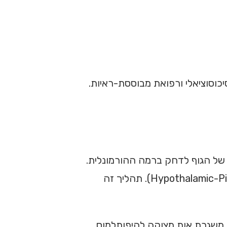
וסוציאלי ורפואת מבוססת-ראיות.
של הגוף לדחק ברמה ההורמונלית.
מנגנון התגובה המרכזי מתווך על ידי ציר ההיפותלמוס-יותרת המוח-יותרת הכליה (Hypothalamic-Pituitary-Adrenal Axis – HPA). תהליך זה
א משגרת אות מצוקה להיפותלמוס.