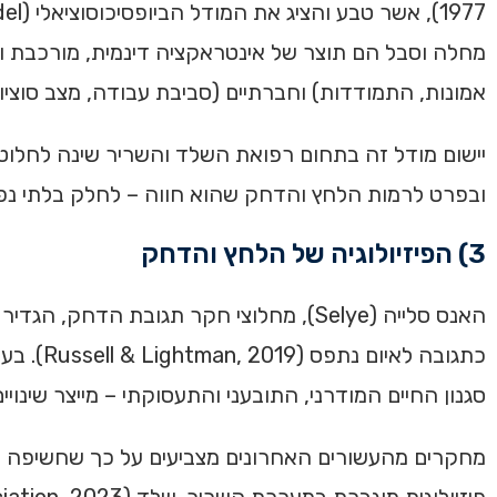
מחלה וסבל הם תוצר של אינטראקציה דינמית, מורכבת והדדית
אמונות, התמודדות) וחברתיים (סביבת עבודה, מצב סוציו
יישום מודל זה בתחום רפואת השלד והשריר שינה לחלוט
ובפרט לרמות הלחץ והדחק שהוא חווה – לחלק בלתי נפ
3) הפיזיולוגיה של הלחץ והדחק
האנס סלייה (Selye), מחלוצי חקר תגובת ה
כתגובה 
סגנון החיים המודרני, התובעני והתעסוקתי – מייצר שינ
מחקרים מהעשורים האחרונים מצביעים על כך שחשיפה מתמ
פיזיולוגית מוגברת במערכת השריר-שלד (American Psychological Association, 2023). מאמר זה: