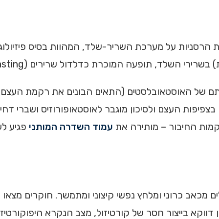
הרסניות על מערכת השריר-שלד, המהוות בסיס פיזיולוגי
 השלד, תופעה המוכרת כדלדול שרירים (Muscle wasting).
ילותם של האוסטאובלסטים (התאים הבונים את רקמת העצם
קמות החיבור – מותירה את
עמוד השדרה המותני
פגיע לע
ם מכאב כרוני ומלחץ נפשי קיצוני ומתמשך. חוקרים מצאו
, המאופיין דווקא בייצור חסר של קורטיזול, מצב הנקרא היפוקור