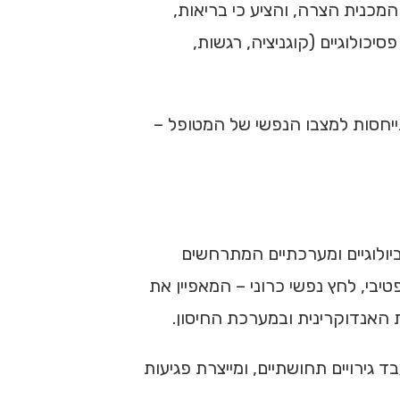
Bio). מודל זה קרא תיגר על התפיסה המכנית הצרה, והציע כי בריאות,
סיכולוגיים (קוגניציה, רגשות,
יחסות למצבו הנפשי של המטופל –
יים ביולוגיים ומערכתיים המתרחשים
רדותי חיוני ואדפטיבי, לחץ נפשי כרוני – המאפיין את
 האנדוקרינית ובמערכת החיסון.
ירויים תחושתיים, ומייצרת פגיעות