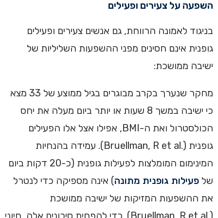
השפעה על צעירים ופעילים‏
‏בניגוד לאמונה הרווחת, גם אנשים צעירים ופעילים
גופנית אינם חסינים מפני ההשפעות השליליות של
ישיבה ממושכת:‏
‏מחקר שנערך בקרב מבוגרים בגיל ממוצע של 33 מצא
כי ישיבה במשך 8 שעות או יותר ביום מעלה את יחס
הכולסטרול ואת ה-BMI, אפילו אצל אלו הפעילים
גופנית (.Bruellman, R et al). ‏עמידה בהנחיות
המינימום המומלצות לפעילות גופנית (כ-20 דקות ביום
של
פעילות גופנית מתונה
) אינה מספיקה כדי לנטרל
את ההשפעות המזיקות של ישיבה ממושכת
(.Bruellman, R et al).‏ ‏כדי להפחית סיכונים אלה, חיוני