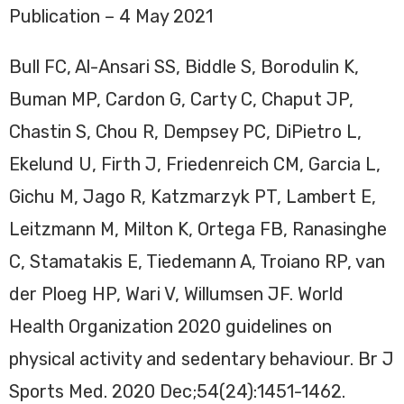
Publication – 4 May 2021
Bull FC, Al-Ansari SS, Biddle S, Borodulin K,
Buman MP, Cardon G, Carty C, Chaput JP,
Chastin S, Chou R, Dempsey PC, DiPietro L,
Ekelund U, Firth J, Friedenreich CM, Garcia L,
Gichu M, Jago R, Katzmarzyk PT, Lambert E,
Leitzmann M, Milton K, Ortega FB, Ranasinghe
C, Stamatakis E, Tiedemann A, Troiano RP, van
der Ploeg HP, Wari V, Willumsen JF. World
Health Organization 2020 guidelines on
physical activity and sedentary behaviour. Br J
Sports Med. 2020 Dec;54(24):1451-1462.