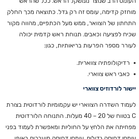
העומס הרב שנוצר ממשקל הראש. ככל שהראש
מוחזק קדימה, עומס זה רק גדל. כתוצאה מכך החלק
התחתון של הצוואר, ממש מעל הכתפיים, מהווה מקור
שכיח לפציעה וכאבים. ‏‏תנוחת ראש קדמית יכולה
לעורר מספר הפרעות בריאותיות, כגון:
רדיקולופתיה צווארית.
כאבי ראש צווארי.
‏יישור לורדוזיס צווארי
לעמוד השדרה הצווארי יש עקמומיות לורדוטית בצורת
C בטווח של 20 – 40 מעלות. התנוחה הלורדוטית
מפחיתה את הלחץ על החוליות ומאפשרת לעמוד בפני
עומסי דחיסה גדולים. עומסי דחיסה מועברים באופן