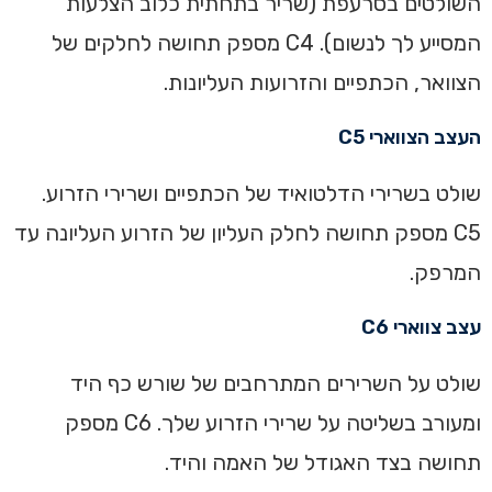
השולטים בסרעפת (שריר בתחתית כלוב הצלעות
המסייע לך לנשום). C4 מספק תחושה לחלקים של
הצוואר, הכתפיים והזרועות העליונות.‏
‏העצב הצווארי C5‏‏
שולט בשרירי הדלטואיד של הכתפיים ושרירי הזרוע.
C5 מספק תחושה לחלק העליון של הזרוע העליונה עד
המרפק.‏
‏עצב צווארי C6‏‏
שולט על השרירים המתרחבים של שורש כף היד
ומעורב בשליטה על שרירי הזרוע שלך. C6 מספק
תחושה בצד האגודל של האמה והיד.‏