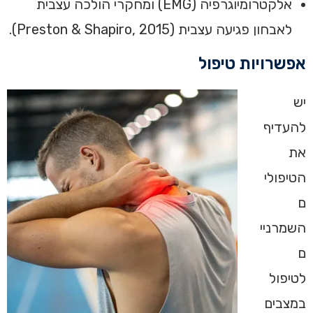
‏אלקטרומיוגרפיה (EMG) ומחקרי הולכה עצבית
לאבחון פגיעה עצבית (Preston & Shapiro, 2015).‏
‏אפשרויות טיפול‏
יש
להעדיף
את
הטיפולי
ם
השמרניי
ם
לטיפול
במצבים