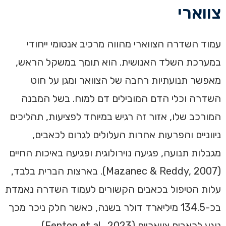
צווארי‏‏
עמוד השדרה הצווארי מהווה מרכיב אנטומי ייחודי
במערכת השלד האנושית. הוא תומך במשקל הראש,
מאפשר תנועתיות רחבה של הצוואר ומגן על חוט
השדרה וכלי הדם המובילים דם למוח. בשל המבנה
המורכב שלו, אזור זה רגיש במיוחד לפציעות, תהליכים
ניווניים והפרעות אחרות העלולים לגרום לכאבים,
מגבלות תנועה, פגיעה נוירולוגית ופגיעה באיכות החיים
(Mazanec & Reddy, 2007). בארצות הברית בלבד,
עלות הטיפול בכאבים הקשורים לעמוד השדרה נאמדת
בכ-134.5 מיליארד דולר בשנה, כאשר חלק ניכר מכך
נוגע לכאבים צוואריים (Fenton et al., 2023).