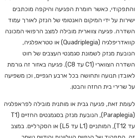
והתפקודי, כאשר חומרת הפגיעה והיקפה מוכתבים
ישירות על ידי המיקום האנטומי של הנזק לאורך עמוד
השדרה. פגיעה צווארית מובילה למצב הרפואי המכונה
קוואדריפלגיה (Quadriplegia) או טטראפלגיה,
הנובעת מנזק לשמונת סגמנטי העצבים של חוט
השדרה הצווארי (C1 עד C8). פגיעה באזור זה גורמת
לאובדן תנועה ותחושה בכל ארבע הגפיים, וכן משפיעה
על שרירי בית החזה והבטן.
לעומת זאת, פגיעה גבית או מותנית מובילה לפראפלגיה
(Paraplegia), הנובעת מנזק בסגמנטים החזיים (T1
עד T12), המותניים (L1 עד L5) או הסקרליים. במצב
זה, התפקוד של הגפיים העליונות והידיים נשמר