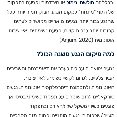
ובכלל זה
חולשה
,
נימול
או הירדמות ופגיעה בתפקוד
של הגוף “מתחת” למקום הנגע. הנזק חמור יותר ככל
שהנגע גבוה יותר. נגעים צוואריים מקושרים לעתים
קרובות יותר לנכות קשה, פגיעה נשימתית ואי-יציבות
אוטונומית (Anjum, 2020).
למה מיקום הנגע משנה הכול?
נגעים צוואריים עלולים לערב את דיאפרגמה והשרירים
הבין-צלעיים, לגרום לקשיי נשימה, לאי-יציבות
האוטונומית ולתסמונת דיסרפלקסיה אוטונומית. נגעים
טורקאליים לרוב שומרים על תפקוד נשימתי בסיסי אך
פוגעים בשיווי משקל של לחץ דם ובתפקוד
מעיים/שלפוחית. נגעים מותניים ופחות מזה סקרליים