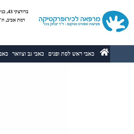
רמת אביב, ת"א 5234
כאבי ראש לסת ופנים
כאבי גב וצוואר
כאבי