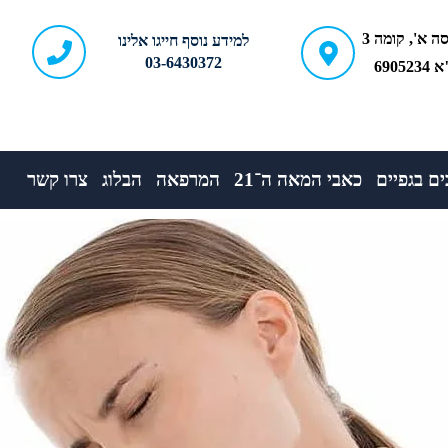
ברודצקי 43, כניסה א', קומה 3
למידע נוסף חייגו אלינו
03-6430372
690
ם בגפיים
כאבי המאה ה־21
המרפאה
הבלוג
צרו קשר