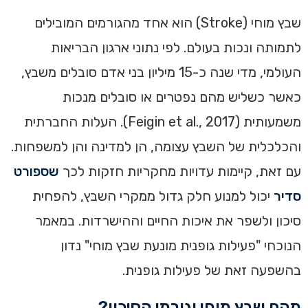
שבץ מוחי (Stroke) הוא אחד מהגורמים המובילים
לתמותה ונכות בעולם. לפי נתוני ארגון הבריאות
העולמי, מדי שנה כ-15 מיליון בני אדם סובלים משבץ,
כאשר כשליש מהם נפטרים או סובלים מנכות
משמעותית (Feigin et al., 2017). העלות החברתית
והכלכלית של השבץ עצומה, הן למדינה והן למשפחות.
עם זאת, קיימות עדויות מחקריות חזקות לכך
שספורט
סדיר
יכול למנוע חלק גדול ממקרי השבץ, להפחית
סיכון ולשפר את איכות החיים וההישרדות. במאמר
הנוכחי "פעילות גופנית מונעת שבץ מוחי" נדון
בהשפעה זאת של פעילות גופנית.
מהם שבץ מוחי וגורמי הסיכון?